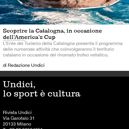
Scoprire la Catalogna, in occasione
dell’America’s Cup
L’Ente del Turismo della Catalogna presenta il programma
delle numerose attività che coinvolgeranno il territorio
catalano in occasione del rinomato trofeo velistico.
di Redazione Undici
Undici,
lo sport è cultura
Rivista Undici
Via Garofalo 31
20133 Milano