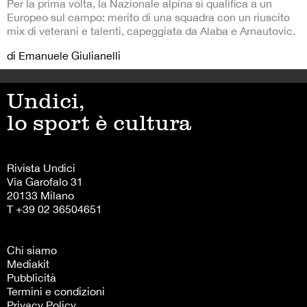
Per la prima volta, la Nazionale alpina si qualifica a un
Europeo sul campo: merito di una squadra con un riuscito
mix di veterani e talenti, capeggiata da Alaba e Arnautovic.
di Emanuele Giulianelli
Undici,
lo sport è cultura
Rivista Undici
Via Garofalo 31
20133 Milano
T +39 02 36504651
Chi siamo
Mediakit
Pubblicità
Termini e condizioni
Privacy Policy