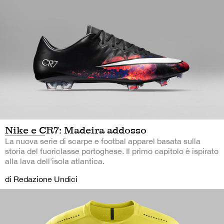
Nike e CR7: Madeira addosso
La nuova serie di scarpe e footbal apparel basata sulla
storia del fuoriclasse portoghese. Il primo capitolo è ispirato
alla lava dell'isola atlantica.
di Redazione Undici