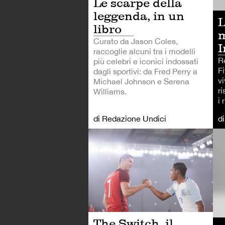
Le scarpe della
leggenda, in un
L
libro
m
Curato da Jason Coles,
I
raccoglie alcuni tra i modelli
R
più celebri e iconici indossati
Fi
dagli sportivi: da Fred Perry a
vi
Michael Johnson e Serena
ri
Williams.
i 
di Redazione Undici
d
CA
The Switch, il