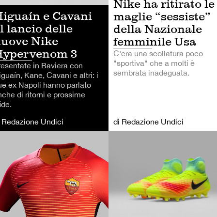
Nike ha ritirato le
iguaín e Cavani
maglie “sessiste”
l lancio delle
della Nazionale
uove Nike
femminile Usa
Hypervenom 3
C'era una scollatura poco
"sportiva" che a molti è
resentate in Baviera con
sembrata inadeguata.
guaín, Kane, Cavani e altri: i
ue ex Napoli hanno parlato
nche di ritorni e prossime
ide.
i Redazione Undici
di Redazione Undici
NNIS
CALCIO