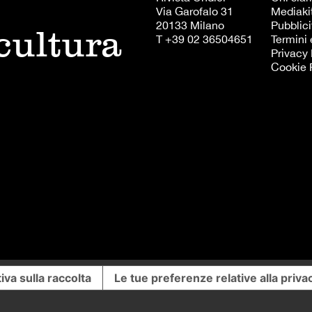
Via Garofalo 31
Mediaki
20133 Milano
Pubblici
 cultura
T +39 02 36504651
Termini 
Privacy 
Cookie 
iva sulla raccolta
Le tue preferenze relative alla priva