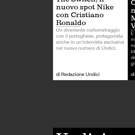
C
nuovo spot Nike
n
con Cristiano
M
Ronaldo
Un divertente cortometraggio
È
con il portoghese, protagonista
m
anche in un'intervista esclusiva
n
nel nuovo numero di Undici.
Id
de
g
di Redazione Undici
d