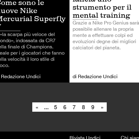
ome sono le
strumento per il
uove Nike
mental training
ercurial Superfly
Grazie a Nike Pro Genius sar
V
possibile allenare la propria
 «la scarpa più veloce del
mente a effettuare colpi ed
ondo», indossata da CR7
evoluzioni degne dei migliori
ella finale di Champions.
calciatori del pianeta.
eale per i giocatori che fanno
lla velocità il loro stile di
ioco.
i Redazione Undici
di Redazione Undici
«
...
5
6
7
8
9
»
Rivista Undici
Chi sia