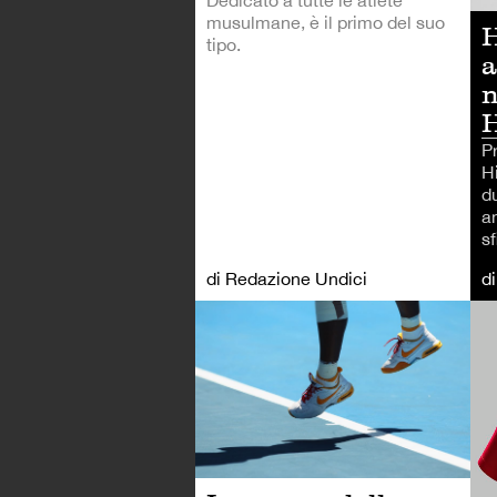
musulmane, è il primo del suo
H
tipo.
a
n
P
Hi
d
a
sf
di Redazione Undici
d
TE