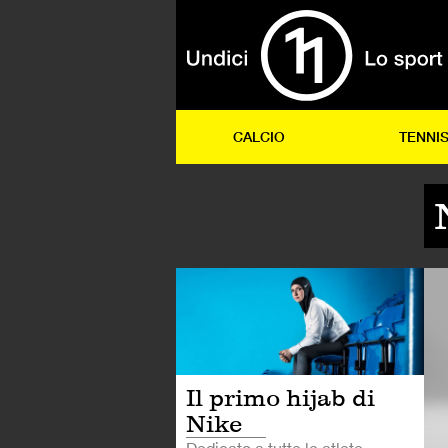
CALCIO
TENNI
LI
Il primo hijab di
Nike
Dedicato a tutte le atlete