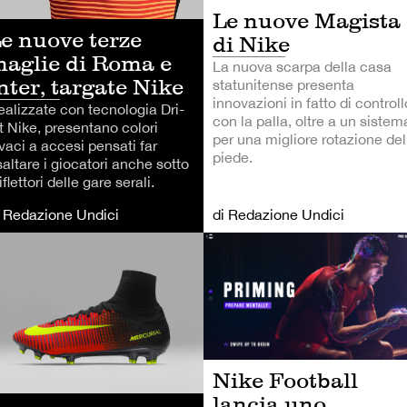
Le nuove Magista
e nuove terze
di Nike
aglie di Roma e
La nuova scarpa della casa
nter, targate Nike
statunitense presenta
innovazioni in fatto di controll
ealizzate con tecnologia Dri-
con la palla, oltre a un sistem
t Nike, presentano colori
per una migliore rotazione del
vaci a accesi pensati far
piede.
saltare i giocatori anche sotto
riflettori delle gare serali.
i Redazione Undici
di Redazione Undici
LCIO
CALCIO
Nike Football
lancia uno