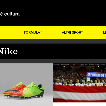
S
FORMULA 1
ALTRI SPORT
L
Nike
FESTYLE
CALCIO