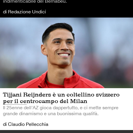
indimenticabile del Bernabéu.
di Redazione Undici
Tijjani Reijnders è un coltellino svizzero
per il centrocampo del Milan
Il 25enne dell'AZ gioca dappertutto, e ci mette sempre
grande dinamismo e una buonissima qualifà.
di Claudio Pellecchia