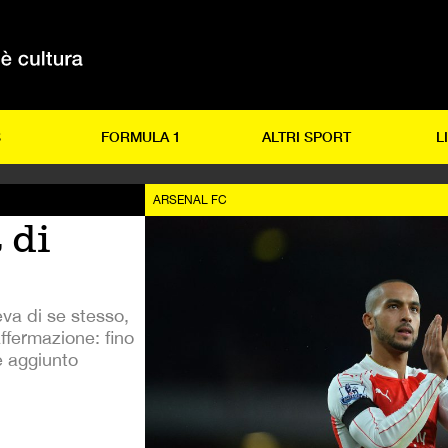
S
FORMULA 1
ALTRI SPORT
L
ARSENAL FC
 di
va di se stesso,
ffermazione: fino
e aggiunto