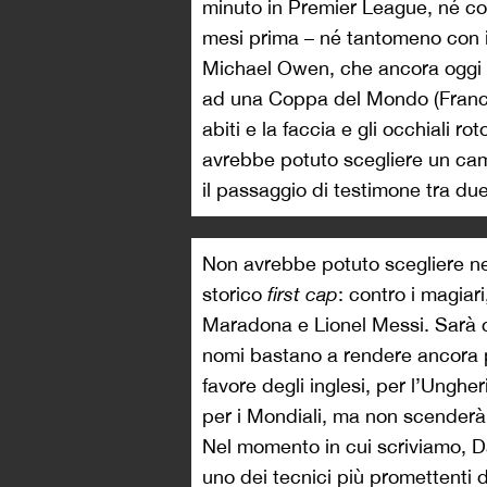
minuto in Premier League, né con 
mesi prima – né tantomeno con i
Michael Owen, che ancora oggi è
ad una Coppa del Mondo (Francia 
abiti e la faccia e gli occhiali r
avrebbe potuto scegliere un camb
il passaggio di testimone tra du
Non avrebbe potuto scegliere n
storico
first cap
: contro i magia
Maradona e Lionel Messi. Sarà c
nomi bastano a rendere ancora pi
favore degli inglesi, per l’Ungh
per i Mondiali, ma non scenderà
Nel momento in cui scriviamo, Da
uno dei tecnici più promettenti 