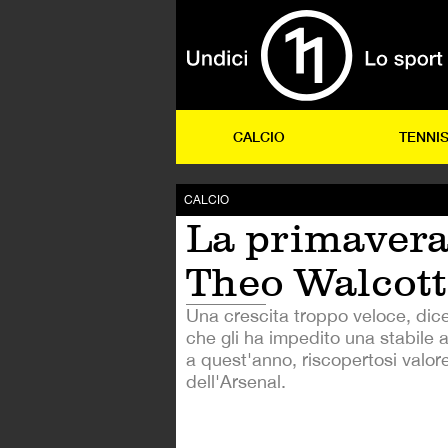
CALCIO
TENNI
CALCIO
La primavera
Theo Walcott
Una crescita troppo veloce, dice
che gli ha impedito una stabile a
a quest'anno, riscopertosi valor
dell'Arsenal.