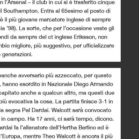
l’Arsenal – il club in cui si è trasferito cinque
l Southampton. Entra al 65esimo al posto di
 il più giovane marcatore inglese di sempre
’98). La sorte, che per l’occasione veste gli
otondi da sempre del ct inglese Eriksson, non
io migliore, più suggestivo, per ufficializzare
e generazioni.
eanche avversario più azzeccato, per questo
ri, hanno esordito in Nazionale Diego Armando
apitato anche a qualcun altro, ma questi due
ù evocativa la cosa. La partita finisce 3-1 in
eria segna Pal Dardai. Walcott sarà convocato
 in campo. Ha 17 anni, ci sarà tempo, dicono.
rdai fa l’allenatore dell’Hertha Berlino ed è
d’Europa, mentre Theo Walcott è ancora il più