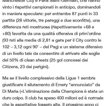
Manchester City e Paris Saint-Germain, che hanno
vinto i rispettivi campionati in anticipo, dominandoli
in maniera speculare: per entrambe 87 punti in 33
partite (28 vittorie, tre pareggi e due sconfitte), una
differenza reti mostruosa (rispettivamente +68 e
+80) favorita da una qualità offensiva di prim’ordine
(93 reti alla media di 2,81 a gara per il City contro le
102 – 3,12 ogni 90’ – del Psg) e un sistema difensivo
di un livello tale da consentire di arrivare alle soglie
del 50% di
clean sheets
(25 gol concessi dai
Citizens, 23 dai parigini).
Ma se il livello complessivo della Ligue 1 sembra
giustificare il siluramento di Emery “annunciato” da
Di Maria («L’eliminazione dalla Champions è stata un
duro colpo. Il club ha speso 400 milioni ed è normale
che le aspettative fossero alte. Il prossimo anno ci