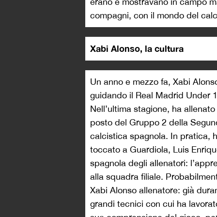
erano e mostravano in campo ma 
compagni, con il mondo del calci
Xabi Alonso, la cultura
Un anno e mezzo fa, Xabi Alon
guidando il Real Madrid Under 13
Nell’ultima stagione, ha allenat
posto del Gruppo 2 della Segunda
calcistica spagnola. In pratica, 
toccato a Guardiola, Luis Enrique
spagnola degli allenatori: l’appr
alla squadra filiale. Probabilme
Xabi Alonso allenatore: già duran
grandi tecnici con cui ha lavora