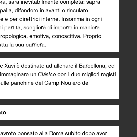
ora, sarà inevitabilmente completa: saprà
palla, difendere in avanti e rinculare
ce e per direttrici interne. Insomma in ogni
ni partita, sceglierà di imporre in maniera
tropologica, emotiva, conoscitiva. Proprio
tta la sua carriera.
e Xavi è destinato ad allenare il Barcellona, ed
n immaginare un
Clásico
con i due migliori registi
 sulle panchine del Camp Nou e/o del
nto
i, avrete pensato alla Roma subito dopo aver