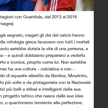
stagioni con Guardiola, dal 2013 al 2016
Images)
 già segnato, magari gli dei del calcio hanno
ella mitologia greca facevano con tutti i mortali
anto sarebbe durata la vita di una persona, e
ino – e quindi dobbiamo prepararci a vederlo
rte e iconica, proprio come lui. Non sarebbe
nso ha una cultura – calcistica e non –
ello di squadre allestite da Benítez, Mourinho,
tto più volte e da protagonista con la Nazionale
i più belli e stilosi e intelligenti della sua
un progetto tattico che nasce dalle sue idee
o, o quantomeno tendente alla perfezione.