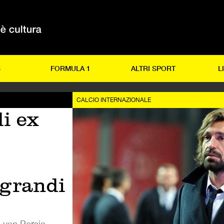
S
FORMULA 1
ALTRI SPORT
L
CALCIO INTERNAZIONALE
i ex
 grandi
 van Persie,