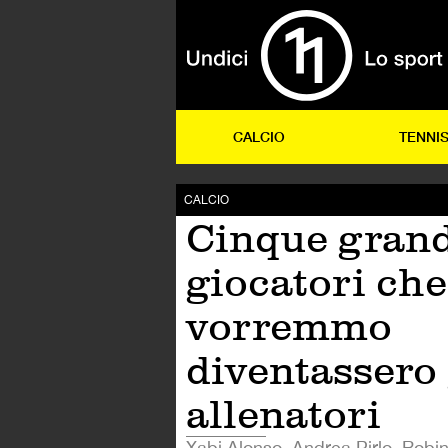
CALCIO
TENNI
CALCIO
Cinque grand
giocatori che
vorremmo
diventassero
allenatori
Xabi Alonso, Andrea Pirlo, Robin