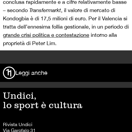
conclusa rapidamente e a cifre relativamente basse
– secondo
Transfermarkt
, il valore di mercato di
Kondogbia è di 17,5 milioni di euro. Per il Valencia si
tratta dell’ennesima follia gestionale, in un periodo di
grande crisi politica e contestazione
intorno alla
proprietà di Peter Lim.
>
Leggi anche
Undici,
lo sport è cultura
Rivista Undici
Via Garofalo 31