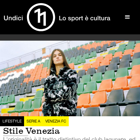
LIFESTYLE
SERIE A
VENEZIA FC
Stile Venezia
L'originalità è il tratto distintivo del club lagunare, ed