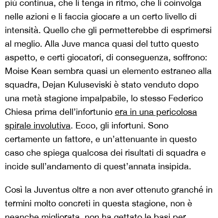
più continua, che li tenga in ritmo, che li coinvolga
nelle azioni e li faccia giocare a un certo livello di
intensità. Quello che gli permetterebbe di esprimersi
al meglio. Alla Juve manca quasi del tutto questo
aspetto, e certi giocatori, di conseguenza, soffrono:
Moise Kean sembra quasi un elemento estraneo alla
squadra, Dejan Kuluseviski è stato venduto dopo
una metà stagione impalpabile, lo stesso Federico
Chiesa prima dell’infortunio
era in una pericolosa
spirale involutiva
. Ecco, gli infortuni. Sono
certamente un fattore, e un’attenuante in questo
caso che spiega qualcosa dei risultati di squadra e
incide sull’andamento di quest’annata insipida.
Così la Juventus oltre a non aver ottenuto granché in
termini molto concreti in questa stagione, non è
neanche migliorata, non ha gettato le basi per