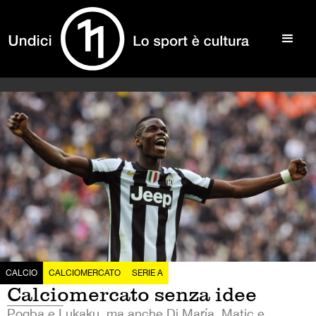
CALCIO
CALCIOMERCATO
SERIE A
Calciomercato senza idee
Pogba e Lukaku, ma anche Di María, Matic e