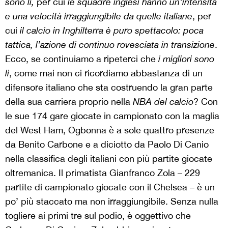
sono lì,
per cui
le squadre inglesi hanno un’intensità
e una velocità irraggiungibile da quelle italiane
, per
cui
i
l calcio in Inghilterra è puro spettacolo: poca
tattica, l’azione di continuo rovesciata in transizione
.
Ecco, se continuiamo a ripeterci che
i migliori sono
lì
, come mai non ci ricordiamo abbastanza di un
difensore italiano che sta costruendo la gran parte
della sua carriera proprio nella
NBA del calcio
? Con
le sue 174 gare giocate in campionato con la maglia
del West Ham, Ogbonna è a sole quattro presenze
da Benito Carbone e a diciotto da Paolo Di Canio
nella classifica degli italiani con più partite giocate
oltremanica. Il primatista Gianfranco Zola – 229
partite di campionato giocate con il Chelsea – è un
po’ più staccato ma non irraggiungibile. Senza nulla
togliere ai primi tre sul podio, è oggettivo che