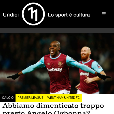
CALCIO
PREMIER LEAGUE
WEST HAM UNITED FC
Abbiamo dimenticato troppo
presto Angelo Ogbonna?