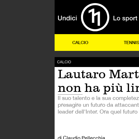
CALCIO
TENNI
CALCIO
Lautaro Mart
non ha più li
Il suo talento e la sua complete
presagire un futuro da attaccant
leader dell'Inter. Ora quel futuro 
di Claudio Pellecchia