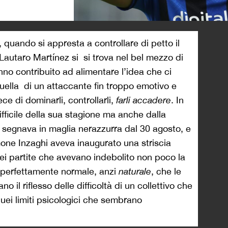
>
, quando si appresta a controllare di petto il
Lautaro Martínez si si trova nel bel mezzo di
nno contribuito ad alimentare l’idea che ci
: quella di un attaccante fin troppo emotivo e
ce di dominarli, controllarli,
farli accadere
. In
ficile della sua stagione ma anche dalla
n segnava in maglia nerazzurra dal 30 agosto, e
mone Inzaghi aveva inaugurato una striscia
sei partite che avevano indebolito non poco la
ò perfettamente normale, anzi
naturale
, che le
no il riflesso delle difficoltà di un collettivo che
uei limiti psicologici che sembrano