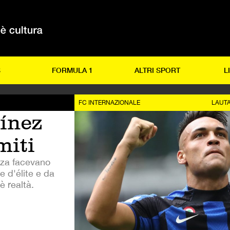
S
FORMULA 1
ALTRI SPORT
L
FC INTERNAZIONALE
LAUT
ínez
miti
zza facevano
e d'élite e da
è realtà.