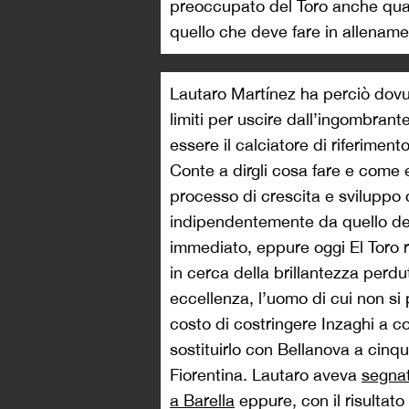
preoccupato del Toro anche qu
quello che deve fare in allenament
Lautaro Martínez ha perciò dovu
limiti per uscire dall’ingombran
essere il calciatore di riferimen
Conte a dirgli cosa fare e come 
processo di crescita e sviluppo c
indipendentemente da quello dei
immediato, eppure oggi El Toro 
in cerca della brillantezza perdut
eccellenza, l’uomo di cui non si
costo di costringere Inzaghi a c
sostituirlo con Bellanova a cinque
Fiorentina. Lautaro aveva
segnat
a Barella
eppure, con il risultato 