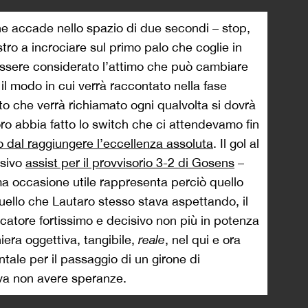
che accade nello spazio di due secondi – stop,
tro a incrociare sul primo palo che coglie in
ssere considerato l’attimo che può cambiare
il modo in cui verrà raccontato nella fase
to che verrà richiamato ogni qualvolta si dovrà
ro abbia fatto lo switch che ci attendevamo fin
dal raggiungere l’eccellenza assoluta
. Il gol al
ssivo
assist per il provvisorio 3-2 di Gosens
–
ma occasione utile rappresenta perciò quello
uello che Lautaro stesso stava aspettando, il
catore fortissimo e decisivo non più in potenza
iera oggettiva, tangibile,
reale
, nel qui e ora
ale per il passaggio di un girone di
va non avere speranze.