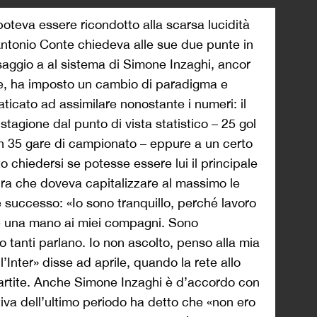
 poteva essere ricondotto alla scarsa lucidità
ntonio Conte chiedeva alle sue due punte in
ssaggio a al sistema di Simone Inzaghi, ancor
ale, ha imposto un cambio di paradigma e
ticato ad assimilare nonostante i numeri: il
stagione dal punto di vista statistico – 25 gol
in 35 gare di campionato – eppure a un certo
o chiedersi se potesse essere lui il principale
dra che doveva capitalizzare al massimo le
 successo: «Io sono tranquillo, perché lavoro
e una mano ai miei compagni. Sono
o tanti parlano. Io non ascolto, penso alla mia
l’Inter» disse ad aprile, quando la rete allo
partite. Anche Simone Inzaghi è d’accordo con
zativa dell’ultimo periodo ha detto che «non ero