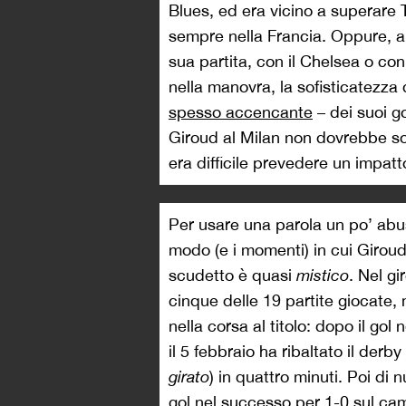
Blues, ed era vicino a superare 
sempre nella Francia. Oppure, 
sua partita, con il Chelsea o con
nella manovra, la sofisticatezza 
spesso accencante
– dei suoi go
Giroud al Milan non dovrebbe so
era difficile prevedere un impat
Per usare una parola un po’ abus
modo (e i momenti) in cui Giroud 
scudetto è quasi
mistico
. Nel gi
cinque delle 19 partite giocate, 
nella corsa al titolo: dopo il gol
il 5 febbraio ha ribaltato il der
girato
) in quattro minuti. Poi di
gol nel successo per 1-0 sul cam