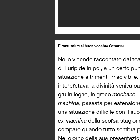
E tanti saluti al buon vecchio Cesarini
Nelle vicende raccontate dal tea
di Euripide in poi, a un certo pu
situazione altrimenti irrisolvibile
interpretava la divinità veniva c
gru in legno, in greco
mechanè –
machina
, passata per estensione
una situazione difficile con il su
ex machina
della scorsa stagione
compare quando tutto sembra pe
Nel giorno della sua presentazio