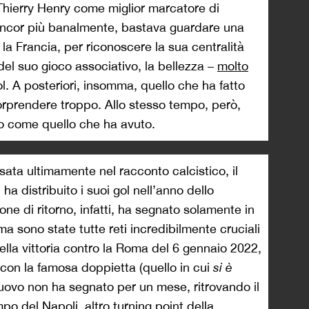
Thierry Henry come miglior marcatore di
ancor più banalmente, bastava guardare una
 la Francia, per riconoscere la sua centralità
del suo gioco associativo, la bellezza –
molto
l. A posteriori, insomma, quello che ha fatto
rprendere troppo. Allo stesso tempo, però,
to come quello che ha avuto.
ata ultimamente nel racconto calcistico, il
ha distribuito i suoi gol nell’anno dello
rone di ritorno, infatti, ha segnato solamente in
ma sono state tutte reti incredibilmente cruciali
 nella vittoria contro la Roma del 6 gennaio 2022,
by con la famosa doppietta (quello in cui
si è
 nuovo non ha segnato per un mese, ritrovando il
po del Napoli, altro turning point della