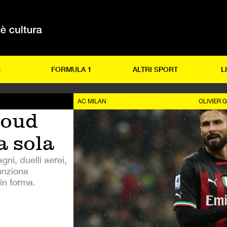
S
FORMULA 1
ALTRI SPORT
L
AC MILAN
OLIVIER 
roud
a sola
ni, duelli aerei,
funziona
in forma.