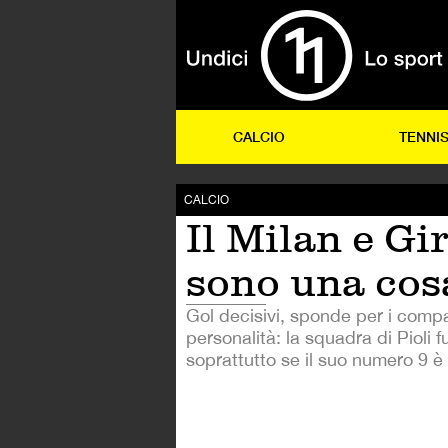
CALCIO
TENNI
CALCIO
Il Milan e Gi
sono una cos
Gol decisivi, sponde per i compag
personalità: la squadra di Pioli 
soprattutto se il suo numero 9 è 