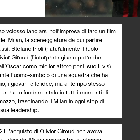
>
 volesse lanciarsi nell’impresa di fare un film
 del Milan, la sceneggiatura da cui partire
si: Stefano Pioli (naturalmente il ruolo
vier Giroud (l’interprete giusto potrebbe
ll’Oscar come miglior attore per il suo Elvis).
ente l’uomo-simbolo di una squadra che ha
io, i giovani e le idee, ma al tempo stesso
 un ruolo fondamentale in tutti i momenti di
 mezzo, trascinando il Milan in ogni step di
a sua leadership.
21 l’acquisto di Olivier Giroud non aveva
 tifosi del Milan: sospesi tra la faticosa