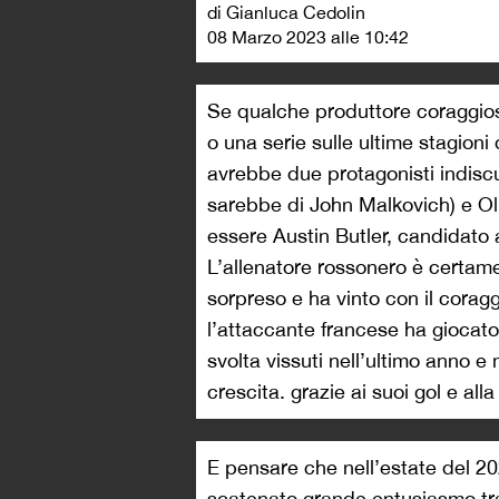
di Gianluca Cedolin
08 Marzo 2023 alle 10:42
Se qualche produttore coraggioso
o una serie sulle ultime stagioni
avrebbe due protagonisti indiscus
sarebbe di John Malkovich) e Oli
essere Austin Butler, candidato a
L’allenatore rossonero è certam
sorpreso e ha vinto con il coragg
l’attaccante francese ha giocato
svolta vissuti nell’ultimo anno e
crescita. grazie ai suoi gol e all
E pensare che nell’estate del 20
scatenato grande entusiasmo tra i