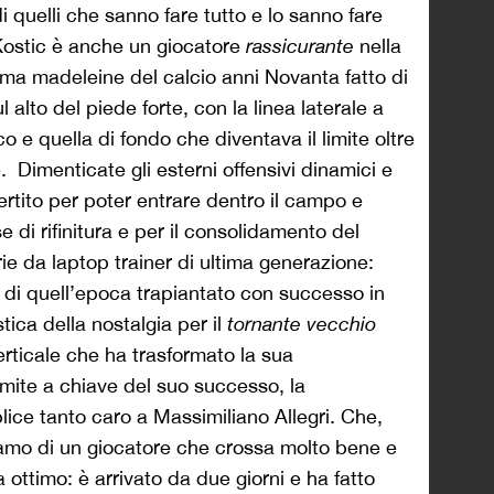
i quelli che sanno fare tutto e lo sanno fare
Kostic è anche un giocatore
rassicurante
nella
ultima madeleine del calcio anni Novanta fatto di
ul alto del piede forte, con la linea laterale a
ico e quella di fondo che diventava il limite oltre
e.
Dimenticate gli esterni offensivi dinamici e
vertito per poter entrare dentro il campo e
se di rifinitura e per il consolidamento del
rie da laptop trainer di ultima generazione:
 e di quell’epoca trapiantato con successo in
ica della nostalgia per il
tornante vecchio
 verticale che ha trasformato la sua
imite a chiave del suo successo, la
lice tanto caro a Massimiliano Allegri. Che,
iamo di un giocatore che crossa molto bene e
a ottimo: è arrivato da due giorni e ha fatto