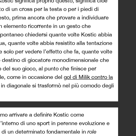
stic significa proprio questo, significa cioè
o di un cross per la testa o per i piedi di
esto, prima ancora che provare a individuare
un elemento ricorrente in un gesto che
e spontaneo chiedersi quante volte Kostic abbia
ua, quante volte abbia resistito alla tentazione
 solo per vedere l’effetto che fa, quante volte
uo destino di giocatore monodimensionale che
mo del suo gioco, al punto che finisce per
le, come in occasione del
gol di Milik contro la
 in diagonale si trasformò nel più comodo degli
.
mo arrivare a definire Kostic come
l’interno di uno sport in perenne evoluzione e
ti di un determinato fondamentale in
role