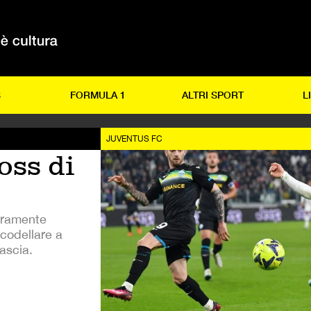
S
FORMULA 1
ALTRI SPORT
L
JUVENTUS FC
ross di
aramente
scodellare a
ascia.