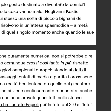
singolo gesto destinato a diventare la comfort
do le cose vanno male. Negli anni Kostic
i stesso una sorta di piccolo bignami del
si risolvono in un’attesa spasmodica – a metà
o – di quel singolo momento anche quando le sue
ione puramente numerica, non si potrebbe dire
o, o comunque
crossi
così tanto in più
rispetto
maggiori campionati europei: stando ai
dati di
passaggi tentati di media a partita i cross sono
na realtà ben lontana da quella del giocatore
he ci viene continuamente raccontata, anche
i che sono arrivati quasi tutti nello stesso
 ha liberato Fagioli
per la rete del 2-0 all’Inter.