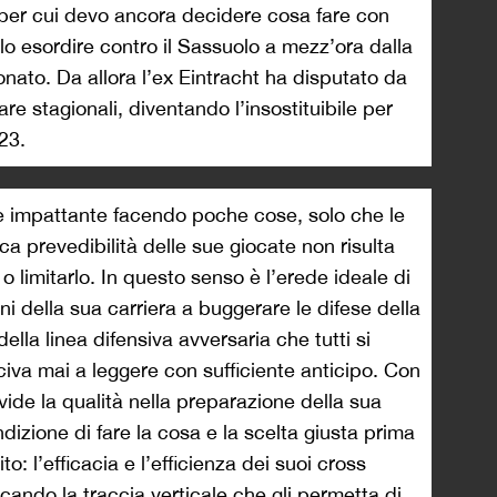
 per cui devo ancora decidere cosa fare con
rlo esordire contro il Sassuolo a mezz’ora dalla
onato. Da allora l’ex Eintracht ha disputato da
re stagionali, diventando l’insostituibile per
2022/23.
 e impattante facendo poche cose, solo che le
rica prevedibilità delle sue giocate non risulta
 limitarlo. In questo senso è l’erede ideale di
i della sua carriera a buggerare le difese della
della linea difensiva avversaria che tutti si
iva mai a leggere con sufficiente anticipo. Con
vide la qualità nella preparazione della sua
ondizione di fare la cosa e la scelta giusta prima
o: l’efficacia e l’efficienza dei suoi cross
cando la traccia verticale che gli permetta di