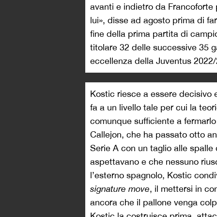
avanti e indietro da Francoforte
lui», disse ad agosto prima di fa
fine della prima partita di campi
titolare 32 delle successive 35 ga
eccellenza della Juventus 
Kostic riesce a essere decisivo
fa a un livello tale per cui la teo
comunque sufficiente a fermarlo o
Callejon, che ha passato otto ann
Serie A con un taglio alle spalle 
aspettavano e che nessuno riusc
l’esterno spagnolo, Kostic condi
signature move
, il mettersi in c
ancora che il pallone venga colpit
Kostic la costruisce prima, attac