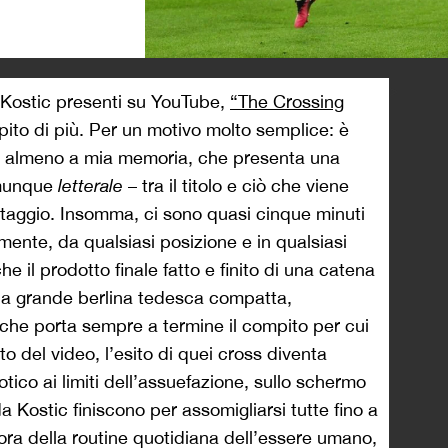
>
p Kostic presenti su YouTube,
“The Crossing
pito di più. Per un motivo molto semplice: è
almeno a mia memoria, che presenta una
omunque
letterale
–
tra il titolo e ciò che viene
taggio. Insomma, ci sono quasi cinque minuti
ente, da qualsiasi posizione e in qualsiasi
 il prodotto finale fatto e finito di una catena
una grande berlina tedesca compatta,
, che porta sempre a termine il compito per cui
to del video, l’esito di quei cross diventa
notico ai limiti dell’assuefazione, sullo schermo
 da Kostic finiscono per assomigliarsi tutte fino a
fora della routine quotidiana dell’essere umano,