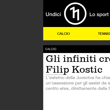
CALCIO
TENNI
CALCIO
Gli infiniti c
Filip Kostic
L'esterno della Juventus ha chi
un'ossessione per gli assist da 
centro area, direttamente dalla f