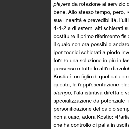
players
da rotazione al servizio d
bene. Allo stesso tempo, però, 
sua linearità e prevedibilità, l’
4-4-2 e di esterni alti schierati s
costituire il primo riferimento fis
il quale non era possibile andar
iper-tecnici schierati a piede in
fornire una soluzione in più in fa
possesso e tutte le altre diavole
Kostic è un figlio di quel calcio
questa, la rappresentazione plast
stampo
, l’ala istintiva diretta e
specializzazione da potenziale l
personificazione del calcio semp
non a caso, adora Kostic: «Parl
che ha controllo di palla in uscit