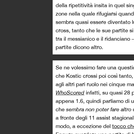
della ripetitività insita in quel 
zone nella quale rifugiarsi quan
sembra quasi essere diventato lu
cross, tanto che le sue partite 
tra il messianico e il ridancian
partite dicono altro.
Se ne volessimo fare una quest
che Kostic crossi poi così tant
agli altri pari ruolo nei cinque 
WhoScored
infatti, su quasi 28 
appena 1.6, quindi parliamo di u
che
sembra non poter fare altro
c
a fronte degli 11 assist stagional
modo, a eccezione del
tocco che