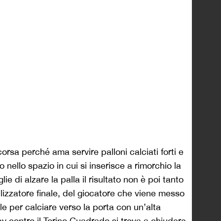
 corsa perché ama servire
palloni calciati forti e
 nello spazio in cui si inserisce a rimorchio la
di alzare la palla il risultato non è poi tanto
tilizzatore finale, del giocatore che viene messo
le per calciare verso la porta con un’alta
by contro il Torino Cuadrado si trova a
chiudere