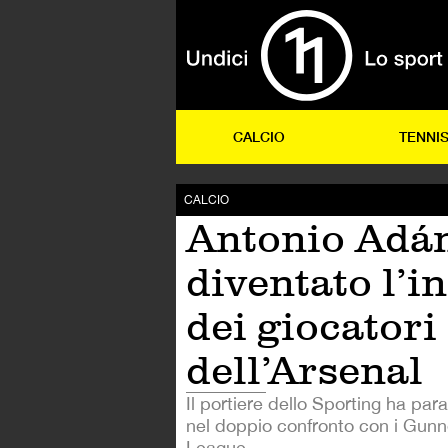
CALCIO
TENNI
CALCIO
Antonio Adán
diventato l’i
dei giocatori
dell’Arsenal
Il portiere dello Sporting ha para
nel doppio confronto con i Gunn
League.