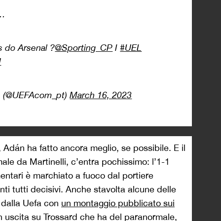
o…
s do Arsenal ?
@Sporting_CP
I
#UEL
H
s (@UEFAcom_pt)
March 16, 2023
, Adán ha fatto ancora meglio, se possibile. E il
male da Martinelli, c’entra pochissimo: l’1-1
ntari è marchiato a fuoco dal portiere
nti tutti decisivi. Anche stavolta alcune delle
 dalla Uefa con
un montaggio pubblicato sui
n uscita su Trossard che ha del paranormale,