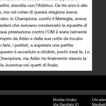
rid, stavolta con l’Atlético. Da tre anni è allo
le, ma nel corso di questa stagione aveva
ubo: in Champions, contro il Marsiglia, aveva
ossolani che avevano condannato la squadra di
 sua prestazione contro l’OM è stata talmente
proprio da Adán e dalla sua notte da incubo
are, i portieri, a superare una partita
questo è accaduto a ottobre, pochi mesi fa. Lo
a Champions, ma Adán ha finalmente vissuto la
la Juventus nei quarti di finale.
Rivista Undici
Chi sia
Via Garofalo 31
Mediaki