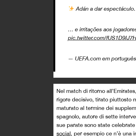
Adán a dar espectácul
… e irritações aos jogadore
pic.twitter.com/fUS1D9IJ7
— UEFA.com em portuguê
Nel match di ritorno all’Emirates
rigore decisivo, tirato piuttosto 
maturato al termine dei suppleme
spagnolo, autore di sette interve
sue parate sono state celebrate
social
, per esempio ce n’è una i