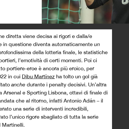
>
 diretta viene decisa ai rigori e dalla/e
iere in questione diventa automaticamente
un
 profondissima della lotteria finale, le statistiche
portieri, l’emotività di certi momenti. Poi ci
etto portiere-eroe è ancora più eroico, per
022 in cui
Dibu Martínez
ha tolto un gol già
ltato
anche
durante i penalty decisivi. Un’altra
a Arsenal e Sporting Lisbona, ottavi di finale di
data che al ritorno, infatti Antonio Adán – il
rato una serie di interventi incredibili,
to l’unico rigore sbagliato di tutta la serie
 Martinelli.