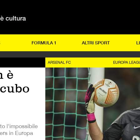
S
FORMULA 1
ALTRI SPORT
L
ARSENAL FC
EUROPA LEAG
 è
ncubo
to l'impossibile
ers in Europa