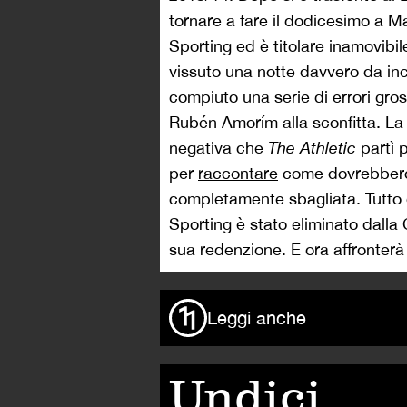
tornare a fare il dodicesimo a Mad
Sporting ed è titolare inamovibi
vissuto una notte davvero da inc
compiuto una serie di errori gr
Rubén Amorím alla sconfitta. La
negativa che
The Athletic
partì 
per
raccontare
come dovrebbero f
completamente sbagliata. Tutto 
Sporting è stato eliminato dall
sua redenzione. E ora affronterà 
Leggi anche
Undici,