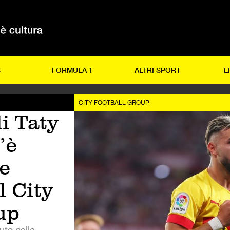
S
FORMULA 1
ALTRI SPORT
L
CITY FOOTBALL GROUP
di Taty
’è
e
l City
up
uto nelle