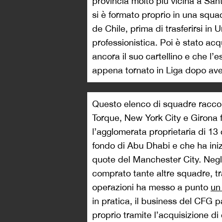
provincia molto più vicina a San
si è formato proprio in una squad
de Chile, prima di trasferirsi in 
professionistica. Poi è stato ac
ancora il suo cartellino e che l’e
appena tornato in Liga dopo aver 
Questo elenco di squadre raccon
Torque, New York City e Girona 
l’agglomerata proprietaria di 13 c
fondo di Abu Dhabi e che ha iniz
quote del Manchester City. Negli
comprato tante altre squadre, tr
operazioni ha messo a punto
un
in pratica, il business del CFG p
proprio tramite l’acquisizione di 