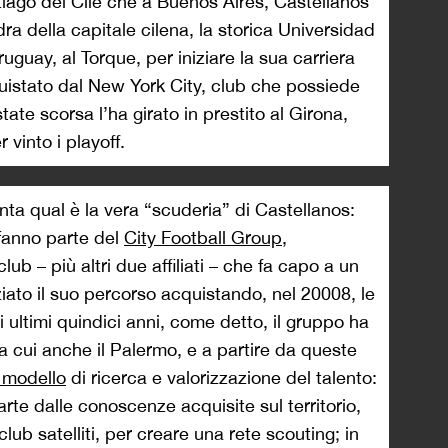
tiago del Cile che a Buenos Aires, Castellanos
ra della capitale cilena, la storica Universidad
Uruguay, al Torque, per iniziare la sua carriera
quistato dal New York City, club che possiede
state scorsa l’ha girato in prestito al Girona,
vinto i playoff.
ta qual è la vera “scuderia” di Castellanos:
fanno parte del
City Football Group
,
lub – più altri due affiliati – che fa capo a un
iato il suo percorso acquistando, nel 20008, le
 ultimi quindici anni, come detto, il gruppo ha
a cui anche il Palermo, e a partire da queste
 modello
di ricerca e valorizzazione del talento:
arte dalle conoscenze acquisite sul territorio,
club satelliti, per creare una rete scouting; in