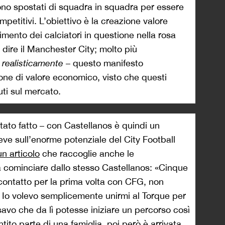
ngono spostati di squadra in squadra per essere
mpetitivi. L’obiettivo è la creazione valore
rimento dei calciatori in questione nella rosa
 dire il Manchester City; molto più
ù
realisticamente
– questo manifesto
one di valore economico, visto che questi
ti sul mercato.
ato fatto – con Castellanos è quindi un
eve sull’enorme potenziale del City Football
un articolo
che raccoglie anche le
a cominciare dallo stesso Castellanos: «Cinque
contatto per la prima volta con CFG, non
 Io volevo semplicemente unirmi al Torque per
savo che da lì potesse iniziare un percorso così
ito parte di una famiglia, poi però è arrivata