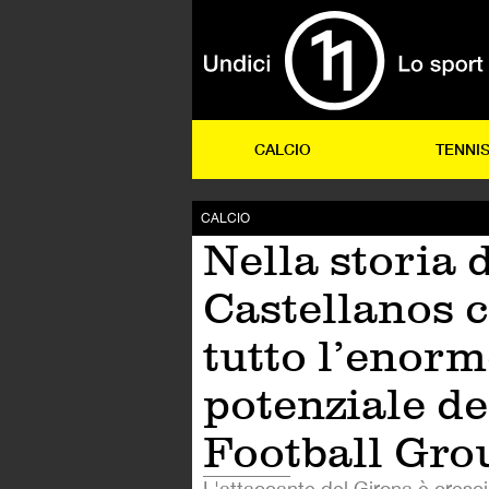
CALCIO
TENNI
CALCIO
Nella storia 
Castellanos c
tutto l’enorm
potenziale de
Football Gro
L'attaccante del Girona è cresci