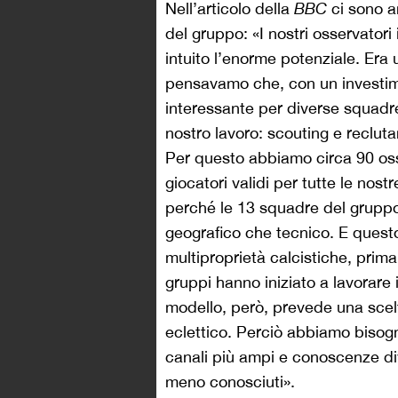
Nell’articolo della
BBC
ci sono 
del gruppo: «I nostri osservator
intuito l’enorme potenziale. Era
pensavamo che, con un investim
interessante per diverse squadre
nostro lavoro: scouting e reclut
Per questo abbiamo circa 90 osse
giocatori validi per tutte le nos
perché le 13 squadre del gruppo 
geografico che tecnico. E questo
multiproprietà calcistiche, prima 
gruppi hanno iniziato a lavorare 
modello, però, prevede una scelt
eclettico. Perciò abbiamo bisogno
canali più ampi e conoscenze div
meno conosciuti».