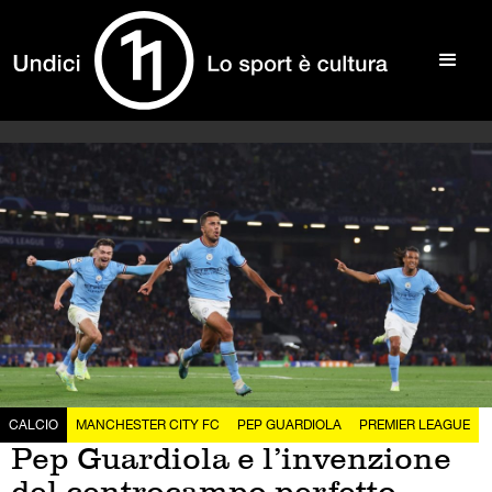
CALCIO
MANCHESTER CITY FC
PEP GUARDIOLA
PREMIER LEAGUE
Pep Guardiola e l’invenzione
del centrocampo perfetto