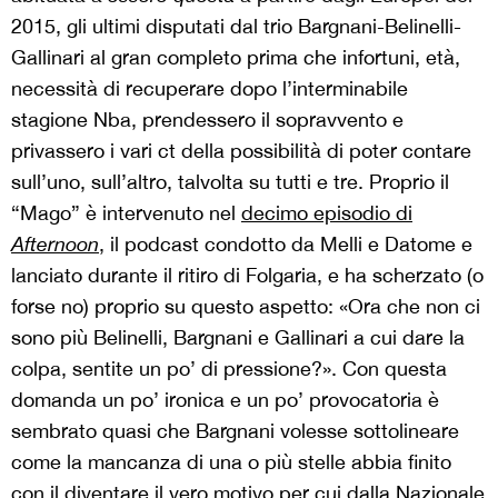
2015, gli ultimi disputati dal trio Bargnani-Belinelli-
Gallinari al gran completo prima che infortuni, età,
necessità di recuperare dopo l’interminabile
stagione Nba, prendessero il sopravvento e
privassero i vari ct della possibilità di poter contare
sull’uno, sull’altro, talvolta su tutti e tre. Proprio il
“Mago” è intervenuto nel
decimo episodio di
Afternoon
, il podcast condotto da Melli e Datome e
lanciato durante il ritiro di Folgaria, e ha scherzato (o
forse no) proprio su questo aspetto: «Ora che non ci
sono più Belinelli, Bargnani e Gallinari a cui dare la
colpa, sentite un po’ di pressione?». Con questa
domanda un po’ ironica e un po’ provocatoria è
sembrato quasi che Bargnani volesse sottolineare
come la mancanza di una o più stelle abbia finito
con il diventare il vero motivo per cui dalla Nazionale