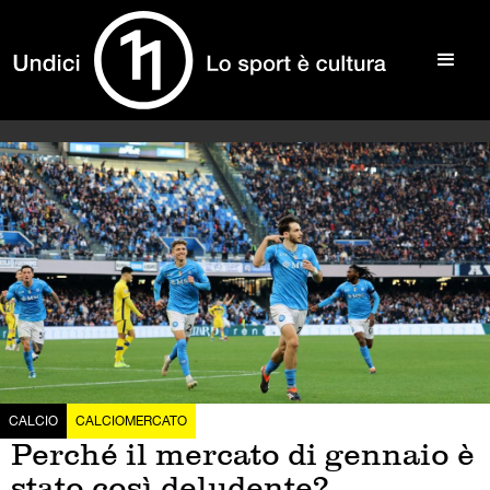
CALCIO
CALCIOMERCATO
Perché il mercato di gennaio è
stato così deludente?