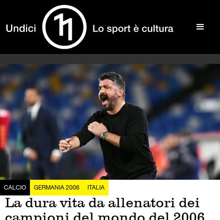
CALCIO
GERMANIA 2006
ITALIA
La dura vita da allenatori dei
campioni del mondo del 2006