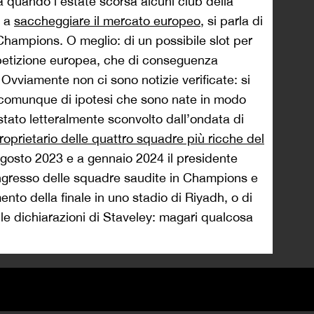
 quando l’estate scorsa alcuni club della
o a
saccheggiare il mercato europeo
, si parla di
Champions. O meglio: di un possibile slot per
petizione europea, che di conseguenza
Ovviamente non ci sono notizie verificate: si
, o comunque di ipotesi che sono nate in modo
tato letteralmente sconvolto dall’ondata di
roprietario delle quattro squadre più ricche del
agosto 2023 e a gennaio 2024 il presidente
ngresso delle squadre saudite in Champions e
to della finale in uno stadio di Riyadh, o di
le dichiarazioni di Staveley: magari qualcosa