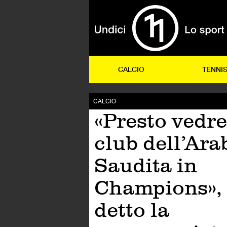
CALCIO
TENNI
CALCIO
«Presto vedr
club dell’Ara
Saudita in
Champions»,
detto la