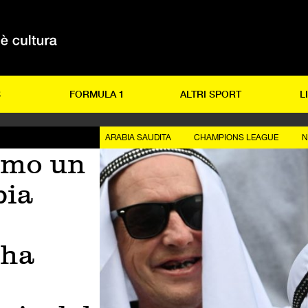
S
FORMULA 1
ALTRI SPORT
L
ARABIA SAUDITA
CHAMPIONS LEAGUE
N
emo un
bia
 ha