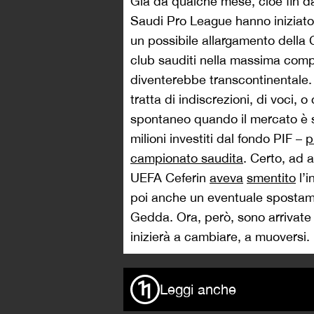
Già da qualche mese, cioè fin da
Saudi Pro League hanno iniziat
un possibile allargamento della 
club sauditi nella massima com
diventerebbe transcontinentale. 
tratta di indiscrezioni, di voci
spontaneo quando il mercato è s
milioni investiti dal fondo PIF –
p
campionato saudita
. Certo, ad 
UEFA Ceferin
aveva
smentito
l’i
poi anche un eventuale spostamen
Gedda. Ora, però, sono arrivate 
inizierà a cambiare, a muoversi.
Leggi anche