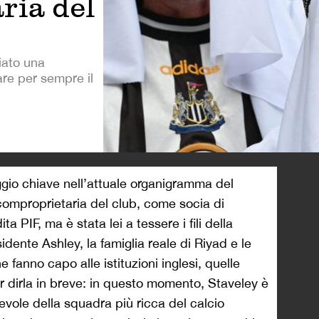
ria del
ato una
re per sempre il
>
io chiave nell’attuale organigramma del
omproprietaria del club, come socia di
a PIF, ma è stata lei a tessere i fili della
esidente Ashley, la famiglia reale di Riyad e le
 fanno capo alle istituzioni inglesi, quelle
er dirla in breve: in questo momento, Staveley è
vole della squadra più ricca del calcio