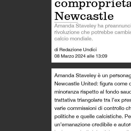
comproprieta
Newcastle
Amanda Staveley ha preannunci
rivoluzione che potrebbe cambia
calcio mondiale.
di Redazione Undici
08 Marzo 2024 alle 13:09
Amanda Staveley è un personagg
Newcastle United: figura come c
minoranza rispetto al fondo saudit
trattativa triangolare tra l’ex pr
varie commissioni di controllo che
politiche e quelle calcistiche. P
un’emanazione credibile e autore