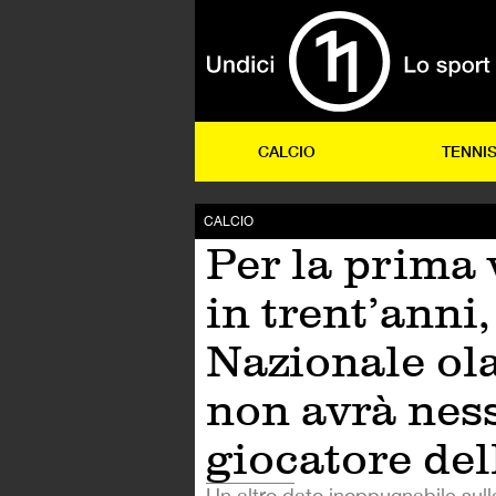
CALCIO
TENNI
CALCIO
Per la prima 
in trent’anni,
Nazionale ol
non avrà nes
giocatore del
Un altro dato inoppugnabile sulla