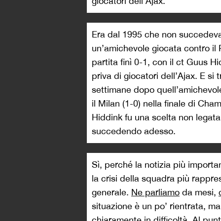
giocatori dell’Ajax.
Era dal 1995 che non succedeva: 
un’amichevole giocata contro il P
partita finì 0-1, con il ct Guus
priva di giocatori dell’Ajax. E s
settimane dopo quell’amichevole,
il Milan (1-0) nella finale di Ch
Hiddink fu una scelta non legata
succedendo adesso.
Sì, perché la notizia più importa
la crisi della squadra più rappre
generale.
Ne parliamo
da mesi,
situazione è un po’ rientrata, m
chiaramente in difficoltà. Al p