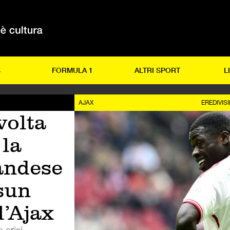
S
FORMULA 1
ALTRI SPORT
L
AJAX
EREDIVISI
volta
 la
andese
sun
l’Ajax
 crisi