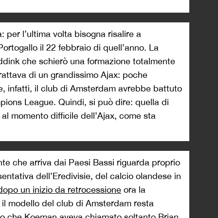
per l’ultima volta bisogna risalire a
ortogallo il 22 febbraio di quell’anno. La
 Hiddink che schierò una formazione totalmente
i trattava di un grandissimo Ajax: poche
 infatti, il club di Amsterdam avrebbe battuto
ampions League. Quindi, si può dire: quella di
 al momento difficile dell’Ajax, come sta
nte che arriva dai Paesi Bassi riguarda proprio
sentativa dell’Eredivisie, del calcio olandese in
dopo un inizio da retrocessione
ora la
a il modello del club di Amsterdam resta
unto che Koeman aveva chiamato soltanto Brian