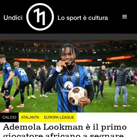
CALCIO
ATALANTA
EUROPA LEAGUE
Ademola Lookman è il primo
giocatore africano a segnare