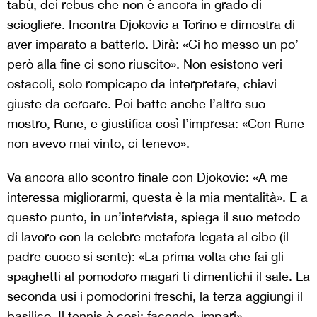
tabù, dei rebus che non è ancora in grado di
sciogliere. Incontra Djokovic a Torino e dimostra di
aver imparato a batterlo. Dirà: «Ci ho messo un po’
però alla fine ci sono riuscito». Non esistono veri
ostacoli, solo rompicapo da interpretare, chiavi
giuste da cercare. Poi batte anche l’altro suo
mostro, Rune, e giustifica così l’impresa: «Con Rune
non avevo mai vinto, ci tenevo».
Va ancora allo scontro finale con Djokovic: «A me
interessa migliorarmi, questa è la mia mentalità». E a
questo punto, in un’intervista, spiega il suo metodo
di lavoro con la celebre metafora legata al cibo (il
padre cuoco si sente): «La prima volta che fai gli
spaghetti al pomodoro magari ti dimentichi il sale. La
seconda usi i pomodorini freschi, la terza aggiungi il
basilico. Il tennis è così: facendo, impari».