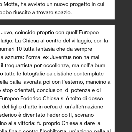
go Motta, ha avviato un nuovo progetto in cui
bbe riuscito a trovare spazio.
 la Juve, coincide proprio con quell’Europeo
largo. La Chiesa al centro del villaggio, con la
 numeri 10 tutta fantasia che da sempre
ia azzurra: l’ormai ex Juventus non ha mai
il trequartista per eccellenza, ma nell’album
no tutte le fotografie calcistiche contemplate
lla palla lavorata poi con l’esterno, mancino a
 e stop orientati, conclusioni di potenza e di
’Europeo Federico Chiesa si è tolto di dosso
del figlio d’arte in cerca di un’affermazione
Federico è diventato Federico II, sovrano
no alla vittoria: fu proprio Chiesa a dare la
 finale contro l’Inghilterra, un’azione palla al