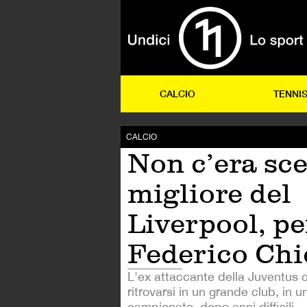
CALCIO
TENNI
CALCIO
Non c’era sce
migliore del
Liverpool, pe
Federico Chi
L'ex attaccante della Juventus 
ritrovarsi in un grande club, in 
campionato, dopo anni difficili.