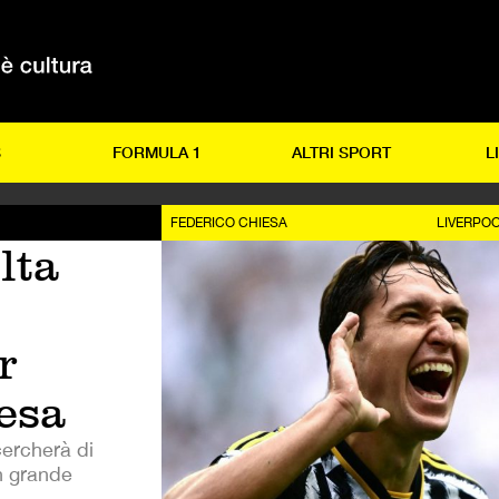
S
FORMULA 1
ALTRI SPORT
L
FEDERICO CHIESA
LIVERPO
lta
r
esa
cercherà di
un grande