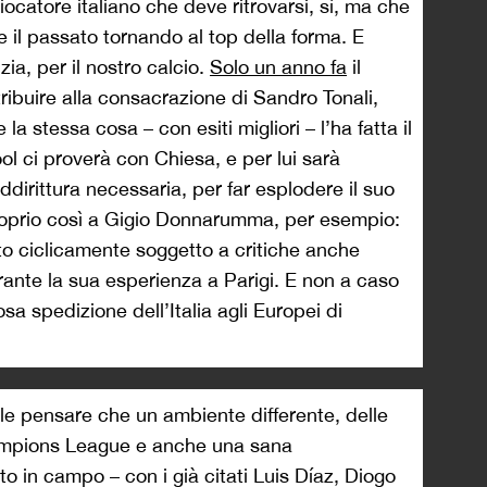
iocatore italiano che deve ritrovarsi, sì, ma che
re il passato tornando al top della forma. E
a, per il nostro calcio.
Solo un anno fa
il
ibuire alla consacrazione di Sandro Tonali,
la stessa cosa – con esiti migliori – l’ha fatta il
ol ci proverà con Chiesa, e per lui sarà
dirittura necessaria, per far esplodere il suo
roprio così a Gigio Donnarumma, per esempio:
nto ciclicamente soggetto a critiche anche
urante la sua esperienza a Parigi. E non a caso
rosa spedizione dell’Italia agli Europei di
ile pensare che un ambiente differente, delle
hampions League e anche una sana
o in campo – con i già citati Luis Díaz, Diogo