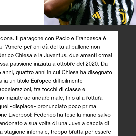
>
rdona. Il paragone con Paolo e Francesca è
ma l’Amore per chi dà del tu al pallone non
erico Chiesa e la Juventus, due amanti ormai
ssa passione iniziata a ottobre del 2020. Da
o anni, quattro anni in cui Chiesa ha disegnato
talia un titolo Europeo difficilmente
accelerazioni, tra tocchi di classe e
o iniziate ad andare male
, fino alla rottura
 quel «dispiace» pronunciato poco prima
ione Liverpool: Federico ha teso la mano salvo
bandonato a sua volta di una Juve a caccia di
a stagione infernale, troppo brutta per essere