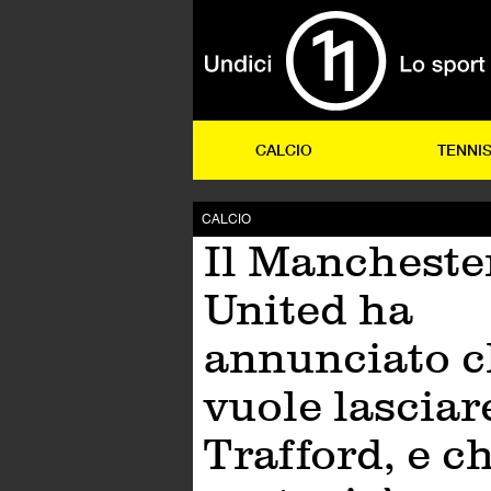
CALCIO
TENNI
CALCIO
Il Mancheste
United ha
annunciato 
vuole lasciar
Trafford, e c