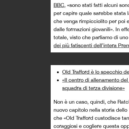
BBC
, «sono stati fatti alcuni son
per capire quale sarebbe stata la
che venga rimpicciolito per poi 
dalle formazioni giovanili». In eff
totale, visto che parliamo di uno
dei più fatiscenti dell’intera Pr
Leggi anche
Old Trafford è lo specchio d
«Il centro di allenamento de
squadra di terza divisione»
Non è un caso, quindi, che Ratcl
nuovo capitolo nella storia dell
che «Old Trafford custodisce tan
coraggiosi e cogliere questa op