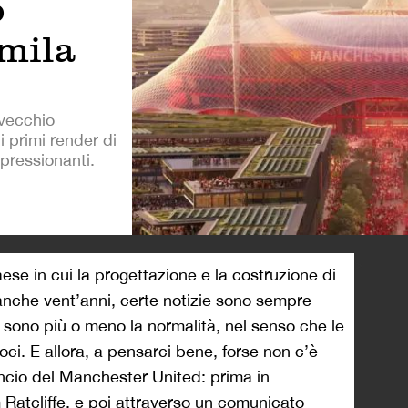
o
0mila
 vecchio
i primi render di
pressionanti.
>
aese in cui la progettazione e la costruzione di
anche vent’anni, certe notizie sono sempre
o sono più o meno la normalità, nel senso che le
i. E allora, a pensarci bene, forse non c’è
uncio del Manchester United: prima in
m Ratcliffe, e poi attraverso
un comunicato