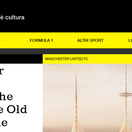
S
FORMULA 1
ALTRI SPORT
L
MANCHESTER UNITED FC
r
che
e Old
he