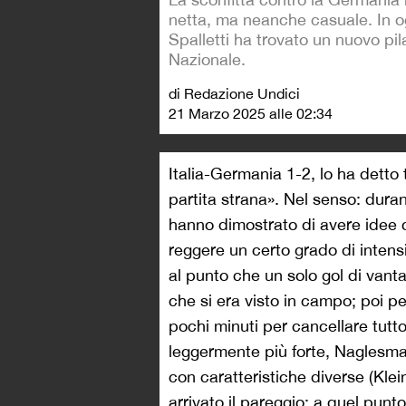
netta, ma neanche casuale. In o
Spalletti ha trovato un nuovo pil
Nazionale.
di Redazione Undici
21 Marzo 2025 alle 02:34
Italia-Germania 1-2, lo ha detto
partita strana». Nel senso: duran
hanno dimostrato di avere idee c
reggere un certo grado di intensi
al punto che un solo gol di vant
che si era visto in campo; poi p
pochi minuti per cancellare tutt
leggermente più forte, Naglesma
con caratteristiche diverse (Klein
arrivato il pareggio; a quel punt