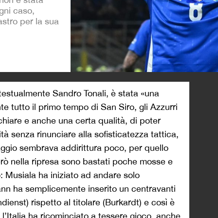
gni caso,
astro per la sua
>
 testualmente Sandro Tonali, è stata «una
te tutto il primo tempo di San Siro, gli Azzurri
hiare e anche una certa qualità, di poter
tà senza rinunciare alla sofisticatezza tattica,
aggio sembrava addirittura poco, per quello
erò nella ripresa sono bastati poche mosse e
o: Musiala ha iniziato ad andare solo
nn ha semplicemente inserito un centravanti
dienst) rispetto al titolare (Burkardt) e così è
o l’Italia ha ricominciato a tessere gioco, anche