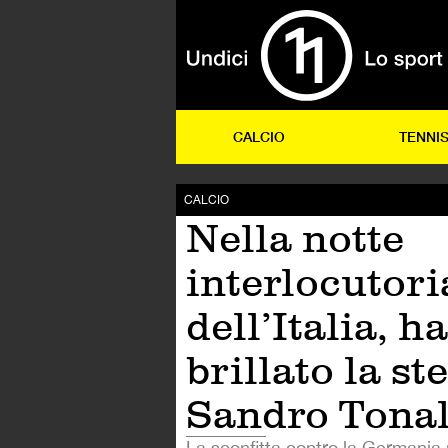
CALCIO
TENNI
CALCIO
Nella notte
interlocutori
dell’Italia, ha
brillato la ste
Sandro Tonal
La sconfitta contro la Germania 