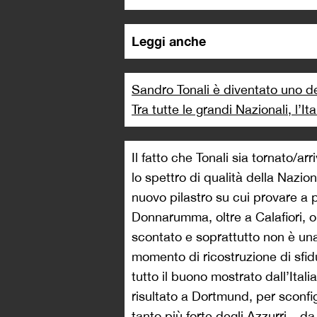
Leggi anche
Sandro Tonali è diventato uno de
Tra tutte le grandi Nazionali, l’It
Il fatto che Tonali sia tornato/a
lo spettro di qualità della Nazio
nuovo pilastro su cui provare a p
Donnarumma, oltre a Calafiori, o
scontato e soprattutto non è un
momento di ricostruzione di sfid
tutto il buono mostrato dall’Ital
risultato a Dortmund, per scon
tanto più forte degli Azzurri – 