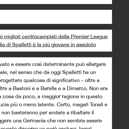
i migliori centrocampisti della Premier League
alia di Spalletti è la più giovane in assoluto
rrivato a essere così determinante può allargare
nale, nel senso che da oggi Spalletti ha un
rogettare qualcosa di significativo – oltre a
ltre a Bastoni e a Barella e a Dimarco. Non era
a cosa da poco, a maggior ragione in questo
ucia più o meno latente. Certo, magari Tonali e
ia non basteranno per andare a ribaltare il
figgere una Germania che non sembra essere
da questo discorso va però escluso Jamal