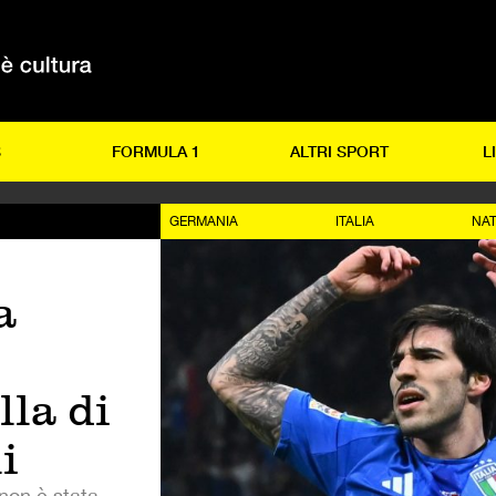
S
FORMULA 1
ALTRI SPORT
L
GERMANIA
ITALIA
NAT
a
lla di
i
non è stata