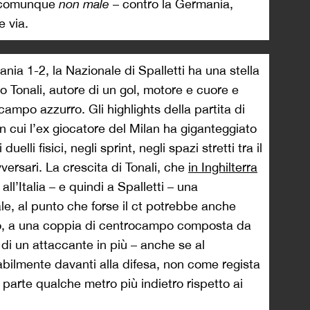
 o comunque
non male
– contro la Germania,
e via.
ia 1-2, la Nazionale di Spalletti ha una stella
o Tonali, autore di un gol, motore e cuore e
mpo azzurro. Gli highlights della partita di
n cui l’ex giocatore del Milan ha giganteggiato
uelli fisici, negli sprint, negli spazi stretti tra il
versari. La crescita di Tonali, che
in Inghilterra
o all’Italia – e quindi a Spalletti – una
le, al punto che forse il ct potrebbe anche
vo, a una coppia di centrocampo composta da
o di un attaccante in più – anche se al
bilmente davanti alla difesa, non come regista
arte qualche metro più indietro rispetto ai