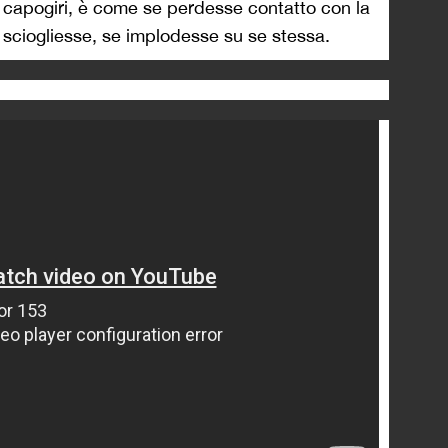
i capogiri, è come se perdesse contatto con la
i sciogliesse, se implodesse su se stessa.