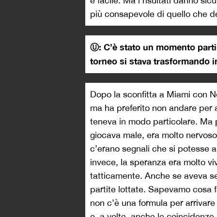
è facile. Ma i risultati danno si
più consapevole di quello che d
Ⓤ: C’è stato un momento parti
torneo si stava trasformando 
Dopo la sconfitta a Miami con 
ma ha preferito non andare per a
teneva in modo particolare. Ma pi
giocava male, era molto nervoso.
c’erano segnali che si potesse ar
invece, la speranza era molto v
tatticamente. Anche se aveva se
partite lottate. Sapevamo cosa f
non c’è una formula per arrivare 
e, a volte, anche le coincidenz