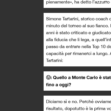
pienamente», ha detto l’azzurro
Simone Tartarini, storico coach d
minuto del torneo al suo fianco. I
anni è stato criticato e giudica
alla fiducia che li lega, a quell
passo da entrare nella Top 10 de
capacità per rimanerci a lungo. 
Tartarini:
Ⓤ: Quello a Monte Carlo è stat
fino a oggi?
Diciamo sì e no. Perché ovviamen
risultato, dopotutto è la prima v