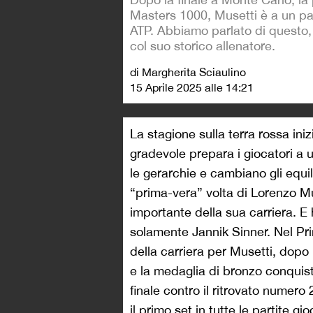
Masters 1000, Musetti è a un pa
ATP. Abbiamo parlato di questo, e
col suo storico allenatore.
di Margherita Sciaulino
15 Aprile 2025 alle 14:21
La stagione sulla terra rossa ini
gradevole prepara i giocatori a
le gerarchie e cambiano gli equil
“prima-vera” volta di Lorenzo Mus
importante della sua carriera. E h
solamente Jannik Sinner. Nel Prin
della carriera per Musetti, dopo
e la medaglia di bronzo conquista
finale contro il ritrovato numer
il primo set in tutte le partite g