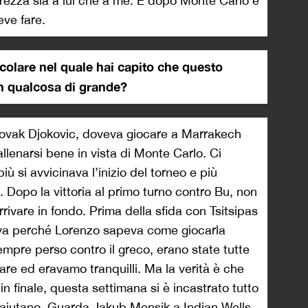
curezza sia a lui che a me. E dopo Monte Carlo è
eve fare.
colare nel quale hai capito che questo
in qualcosa di grande?
Novak Djokovic, doveva giocare a Marrakech
llenarsi bene in vista di Monte Carlo. Ci
ù si avvicinava l’inizio del torneo e più
 Dopo la vittoria al primo turno contro Bu, non
rivare in fondo. Prima della sfida con Tsitsipas
iva perché Lorenzo sapeva come giocarla
mpre perso contro il greco, erano state tutte
are ed eravamo tranquilli. Ma la verità è che
in finale, questa settimana si è incastrato tutto
e aiutano. Guarda
Jakub Mensik a Indian Wells,