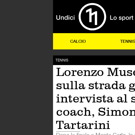
CALCIO
TENNI
TENNIS
Lorenzo Muse
sulla strada g
intervista al 
coach, Simo
Tartarini
Dopo la finale a Monte Carlo, la