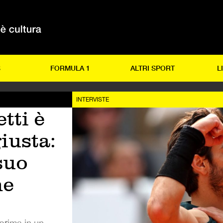
S
FORMULA 1
ALTRI SPORT
L
INTERVISTE
tti è
iusta:
suo
ne
 prima in un