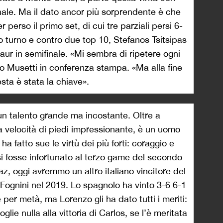
 finale. Ma il dato ancor più sorprendente è che
 perso il primo set, di cui tre parziali persi 6-
o turno e contro due top 10, Stefanos Tsitsipas
naur in semifinale. «Mi sembra di ripetere ogni
tto Musetti in conferenza stampa. «Ma alla fine
ta è stata la chiave».
un talento grande ma incostante. Oltre a
a velocità di piedi impressionante, è un uomo
ha fatto sue le virtù dei più forti: coraggio e
i fosse infortunato al terzo game del secondo
raz, oggi avremmo un altro italiano vincitore del
Fognini nel 2019. Lo spagnolo ha vinto 3-6 6-1
per metà, ma Lorenzo gli ha dato tutti i meriti:
ie nulla alla vittoria di Carlos, se l’è meritata