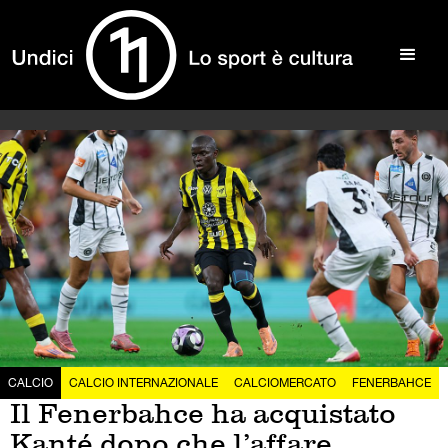
CALCIO
CALCIO INTERNAZIONALE
CALCIOMERCATO
FENERBAHCE
Il Fenerbahce ha acquistato
Kanté dopo che l’affare