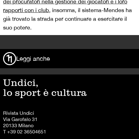
dei procuratori nella gestione dei giocatori e i loro
rapporti con i club
, insomma, il sistema-Mendes ha
già trovato la strada per continuare a esercitare il
suo potere.
>
Leggi anche
Undici,
lo sport è cultura
Rivista Undici
Via Garofalo 31
20133 Milano
T +39 02 36504651