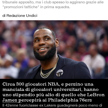
tribunale apposito, ma i club spesso lo aggirano grazie alle
"promozioni tattiche" in prima squadra.
di Redazione Undici
Circa 300 giocatori NBA, e persino una
manciata di giocatori universitari, hanno
uno stipendio più alto di quello che LeBron
James percepirà ai Philadelphia 76ers
Il 42enne fuoriclasse ex Lakers guadagnerà poco meno di