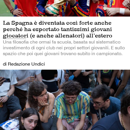
La Spagna è diventata così forte anche
perché ha esportato tantissimi giovani
giocatori (e anche allenatori) all’estero
Una filosofia che ormai fa scuola, basata sul sistematico
investimento di ogni club nei propri settori giovanili. E sullo
spazio che poi quei giovani trovano subito in campionato.
di Redazione Undici