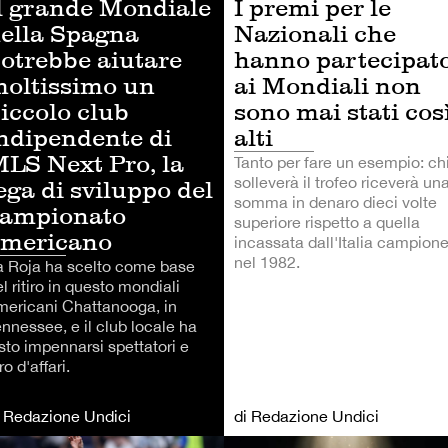
l grande Mondiale
I premi per le
ella Spagna
Nazionali che
otrebbe aiutare
hanno partecipat
oltissimo un
ai Mondiali non
iccolo club
sono mai stati cos
ndipendente di
alti
LS Next Pro, la
Tanto per fare un esempio: ch
solleverà il trofeo riceverà un
ega di sviluppo del
somma in denaro dieci volte
ampionato
superiore rispetto a quella
mericano
incassata dall'Italia campion
nel 1982.
a Roja ha scelto come base
l ritiro in questo mondiali
mericani Chattanooga, in
ennessee, e il club locale ha
sto impennarsi spettatori e
ro d'affari.
i Redazione Undici
di Redazione Undici