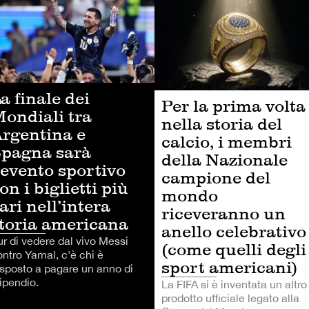
LCIO
CALCIO
a finale dei
Per la prima volta
ondiali tra
nella storia del
rgentina e
calcio, i membri
pagna sarà
della Nazionale
’evento sportivo
campione del
on i biglietti più
mondo
ari nell’intera
riceveranno un
toria americana
anello celebrativo
ur di vedere dal vivo Messi
(come quelli degli
ontro Yamal, c'è chi è
sport americani)
isposto a pagare un anno di
ipendio.
La FIFA si è inventata un altro
prodotto ufficiale legato alla