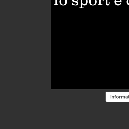
lo sport è
Informat