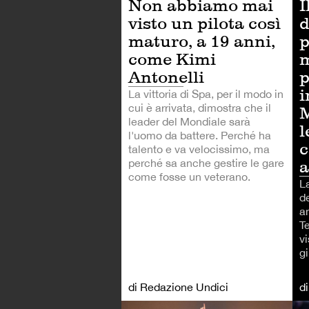
Non abbiamo mai
I
visto un pilota così
d
maturo, a 19 anni,
p
come Kimi
m
Antonelli
p
i
La vittoria di Spa, per il modo in
cui è arrivata, dimostra che il
M
leader del Mondiale sarà
l
l'uomo da battere. Perché ha
c
talento e va velocissimo, ma
perché sa anche gestire le gare
a
come fosse un veterano.
L
de
a
T
vi
gi
di Redazione Undici
d