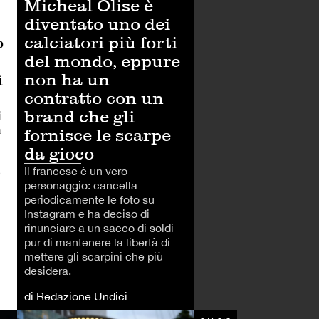
Micheal Olise è
diventato uno dei
o
calciatori più forti
del mondo, eppure
ì
non ha un
contratto con un
brand che gli
i
a
fornisce le scarpe
da gioco
Il francese è un vero
e
personaggio: cancella
periodicamente le foto su
Instagram e ha deciso di
rinunciare a un sacco di soldi
pur di mantenere la libertà di
mettere gli scarpini che più
desidera.
di Redazione Undici