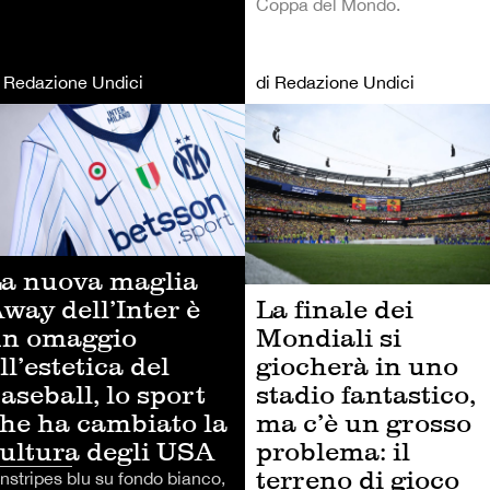
Coppa del Mondo.
i Redazione Undici
di Redazione Undici
LCIO
LIFESTYLE
a nuova maglia
La finale dei
way dell’Inter è
Mondiali si
n omaggio
giocherà in uno
ll’estetica del
stadio fantastico,
aseball, lo sport
ma c’è un grosso
he ha cambiato la
problema: il
ultura degli USA
terreno di gioco
instripes blu su fondo bianco,