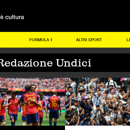
S
FORMULA 1
ALTRI SPORT
L
Redazione Undici
RMULA 1
CALCIO