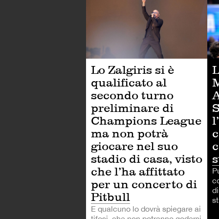
CA
Lo Zalgiris si è
L
qualificato al
M
secondo turno
A
preliminare di
S
Champions League
l
ma non potrà
c
giocare nel suo
c
stadio di casa, visto
s
che l’ha affittato
P
c
per un concerto di
d
Pitbull
st
E qualcuno lo dovrà spiegare ai
tifosi, che non potranno godersi