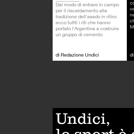
co
Dal modo di entrare in campo
v
per il riscaldamento alla
n
tradizione dell'asado in ritiro:
c
ecco tuttti i riti che hanno
M
portato l'Argentina a costruire
un gruppo di cemento
di Redazione Undici
d
Undici,