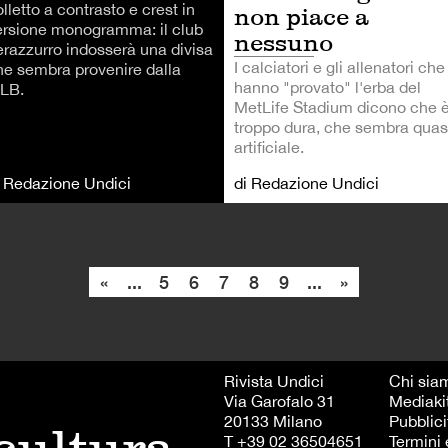
lletto a contrasto e crest in
non piace a
ersione monogramma: il club
nessuno
erazzurro indosserà una divisa
I calciatori e gli allenatori che
he sembra provenire dalla
hanno "provato" l'erba del
LB.
MetLife Stadium dicono che 
troppo dura, che sembra quas
artificiale.
i Redazione Undici
di Redazione Undici
«
...
5
6
7
8
9
...
»
Rivista Undici
Chi sia
Via Garofalo 31
Mediaki
20133 Milano
Pubblici
T +39 02 36504651
Termini 