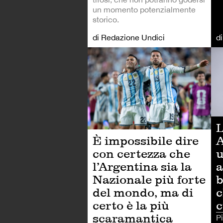
un momento potenzialmente
storico.
di Redazione Undici
d
CA
L
È impossibile dire
A
con certezza che
u
l’Argentina sia la
a
Nazionale più forte
b
del mondo, ma di
c
certo è la più
c
scaramantica
P