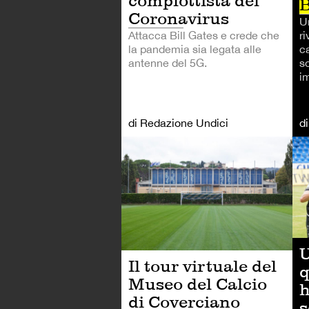
complottista del
Coronavirus
U
Attacca Bill Gates e crede che
ri
la pandemia sia legata alle
ca
antenne del 5G.
s
i
di Redazione Undici
d
CA
U
Il tour virtuale del
q
Museo del Calcio
h
di Coverciano
s