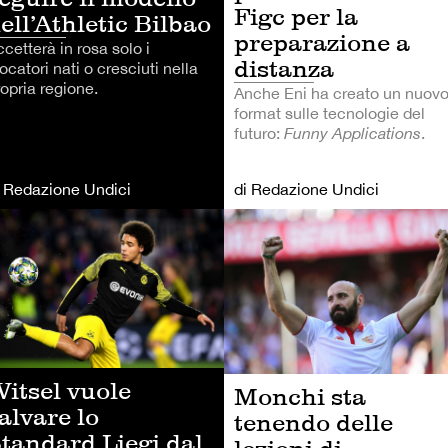
Figc per la
ell’Athletic Bilbao
preparazione a
cetterà in rosa solo i
distanza
ocatori nati o cresciuti nella
opria regione.
Anche Eni ha creato un nuov
format sulle tecnologie del
futuro:
Funny Applications
.
i Redazione Undici
di Redazione Undici
TRI SPORT
CALCIO
itsel vuole
Monchi sta
alvare lo
tenendo delle
tandard Liegi dal