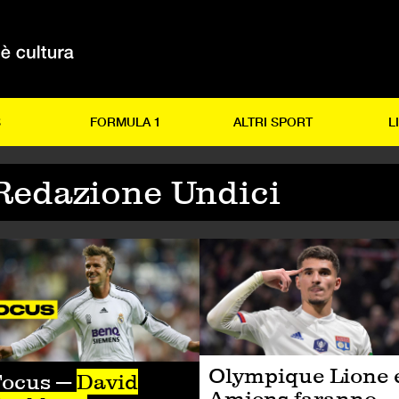
S
FORMULA 1
ALTRI SPORT
L
Redazione Undici
LCIO
CALCIO
Olympique Lione 
Focus —
David
Amiens faranno