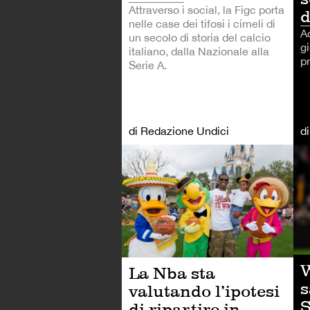
Attraverso i social, la Figc porta
d
nelle case dei tifosi i cimeli di
Ac
un secolo di storia del calcio
gi
italiano, dalla Nazionale alla
pr
Serie A.
di Redazione Undici
d
AL
W
La Nba sta
s
valutando l’ipotesi
S
di ripartire in