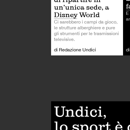
f
un’unica sede, a
E
Disney World
an
Ci sarebbero i campi da gioco,
le strutture alberghiere e pure
gli strumenti per le trasmissioni
televisive.
di Redazione Undici
d
Undici,
lo sport è