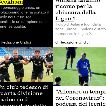
Beckham
ricorso per la
n personaggio unico, un
chiusura della
voluzionario, che ha portato il
lcio nel futuro. Ma
Ligue 1
oprattutto un campione dalle
Il club di Aulas è fuori dalla
mmense qualità.
zona Europa, l'Amiens è stato
retrocesso in Ligue 2.
i Redazione Undici
di Redazione Undici
LCIO
CALCIO
n club tedesco di
“Allenare ai tempi
uarta divisione
del Coronavirus”: 
a deciso di
podcast dei tecnic
eguire il modello