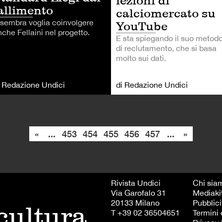
lezioni di
allimento
calciomercato su
 sembra voglia coinvolgere
YouTube
che Fellaini nel progetto.
E sta spiegando il suo metod
di reclutamento, che si basa
molto sui dati.
i Redazione Undici
di Redazione Undici
«
...
453
454
455
456
457
...
»
Rivista Undici
Chi sia
Via Garofalo 31
Mediaki
20133 Milano
Pubblici
 cultura
T +39 02 36504651
Termini 