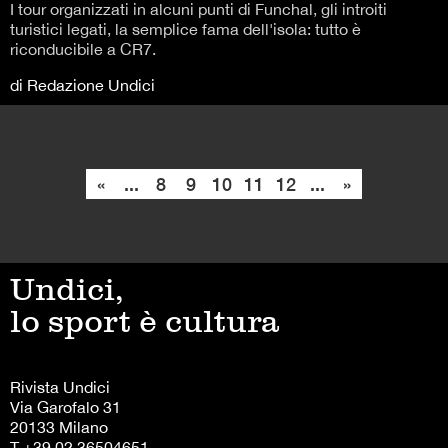
I tour organizzati in alcuni punti di Funchal, gli introiti
turistici legati, la semplice fama dell'isola: tutto è
riconducibile a CR7.
di Redazione Undici
«
...
8
9
10
11
12
...
»
Undici,
lo sport è cultura
Rivista Undici
Via Garofalo 31
20133 Milano
T +39 02 36504651