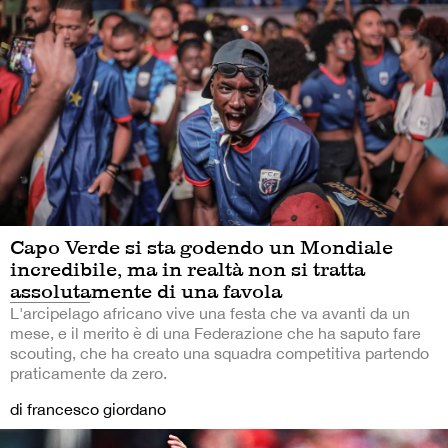
Capo Verde si sta godendo un Mondiale
incredibile, ma in realtà non si tratta
assolutamente di una favola
L'arcipelago africano vive una festa che va avanti da un
mese, e il merito è di una Federazione che ha saputo fare
scouting, che ha creato una squadra competitiva partendo
praticamente da zero.
di francesco giordano