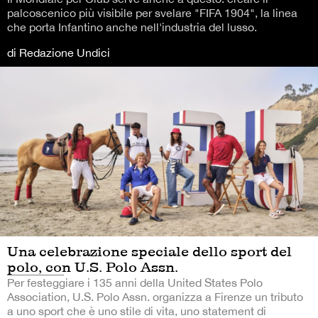
palcoscenico più visibile per svelare "FIFA 1904", la linea
che porta Infantino anche nell'industria del lusso.
di Redazione Undici
Una celebrazione speciale dello sport del
polo, con U.S. Polo Assn.
Per festeggiare i 135 anni della United States Polo
Association, U.S. Polo Assn. organizza a Firenze un tributo
a uno sport che è uno stile di vita, uno statement di