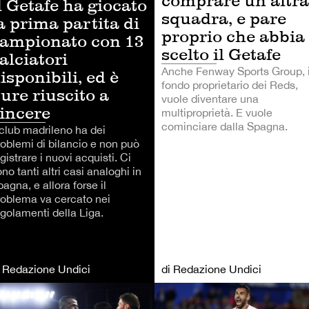
comprare un’altra
l Getafe ha giocato
squadra, e pare
a prima partita di
proprio che abbia
ampionato con 13
scelto il Getafe
alciatori
Anche Fenway Sports Group, i
isponibili, ed è
fondo proprietario dei Reds,
ure riuscito a
vuole diventare una
incere
multiproprietà. E vuole
cominciare dalla Spagna.
 club madrileno ha dei
roblemi di bilancio e non può
gistrare i nuovi acquisti. Ci
no tanti altri casi analoghi in
agna, e allora forse il
roblema va cercato nei
egolamenti della Liga.
i Redazione Undici
di Redazione Undici
LCIO
CALCIO