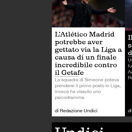
L’Atlético Madrid
I
potrebbe aver
s
gettato via la Liga a
d
causa di un finale
U
incredibile contro
fu
il Getafe
A
R
La squadra di Simeone poteva
prendersi il primo posto in Liga,
invece ha vissuto uno
psicodramma.
di Redazione Undici
d