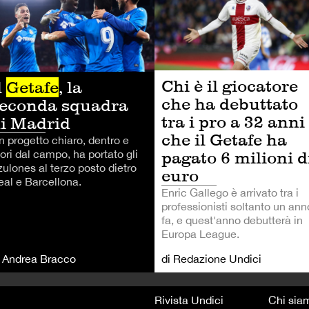
Chi è il giocatore
l
Getafe
, la
che ha debuttato
econda squadra
tra i pro a 32 anni
i Madrid
che il Getafe ha
n progetto chiaro, dentro e
pagato 6 milioni d
ori dal campo, ha portato gli
zulones al terzo posto dietro
euro
eal e Barcellona.
Enric Gallego è arrivato tra i
professionisti soltanto un ann
fa, e quest'anno debutterà in
Europa League.
i Andrea Bracco
di Redazione Undici
Rivista Undici
Chi sia