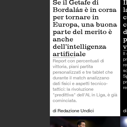
Se il Getafe di
I
Bordalás è in corsa
l
per tornare in
c
Europa, una buona
c
parte del merito è
d
anche
p
dell’intelligenza
v
artificiale
Il
p
Report con percentuali di
re
vittoria, piani partita
so
personalizzati e tre tablet che
Sp
durante il match analizzano
p
dati fisici e aspetti tecnico-
r
tattici: la rivoluzione
"predittiva" dell'AI, in Liga, è già
cominciata.
di Redazione Undici
d
CA