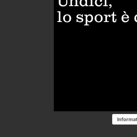
Undici,
lo sport è
Informat