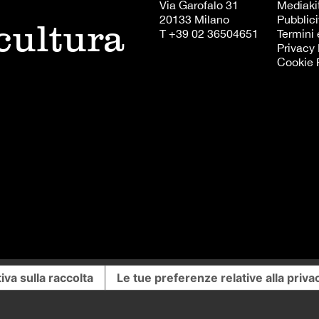
Via Garofalo 31
Mediaki
20133 Milano
Pubblici
 cultura
T +39 02 36504651
Termini 
Privacy 
Cookie 
iva sulla raccolta
Le tue preferenze relative alla priva