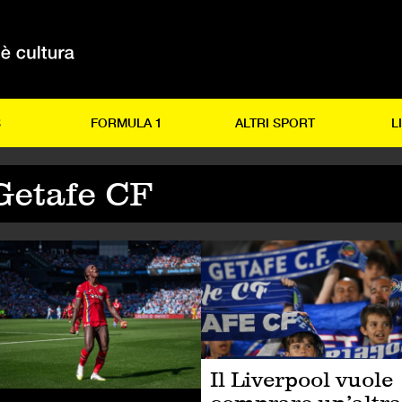
S
FORMULA 1
ALTRI SPORT
L
Getafe CF
LCIO
CALCIO
Il Liverpool vuole