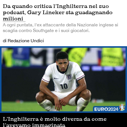
Da quando critica l’Inghilterra nel suo
podcast, Gary Lineker sta guadagnando
milioni
A ogni puntata, l'ex attaccante della Nazionale inglese si
scaglia contro Southgate e i suoi giocatori.
di Redazione Undici
L’Inghilterra è molto diversa da come
l’avevamo immaginata