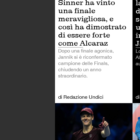
Sinner ha vinto
l
una finale
d
meravigliosa, e
s
così ha dimostrato
u
di essere forte
i
come Alcaraz
J
Dopo una finale agonica,
L
Jannik si è riconfermato
A
campione delle Finals,
au
chiudendo un anno
straordinario.
di Redazione Undici
d
TE