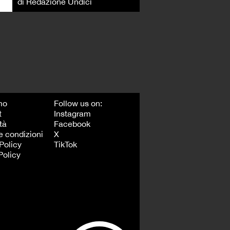
di Redazione Undici
mo
Follow us on:
t
Instagram
tà
Facebook
e condizioni
X
Policy
TikTok
Policy