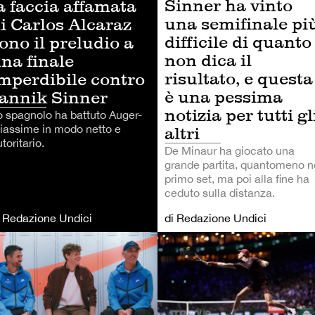
Sinner ha vinto
a faccia affamata
una semifinale pi
i Carlos Alcaraz
difficile di quanto
ono il preludio a
non dica il
na finale
risultato, e questa
mperdibile contro
è una pessima
annik Sinner
notizia per tutti gl
o spagnolo ha battuto Auger-
liassime in modo netto e
altri
toritario.
De Minaur ha giocato una
grande partita, quantomeno n
primo set, ma poi alla fine ha
ceduto sulla distanza.
i Redazione Undici
di Redazione Undici
NNIS
TENNIS