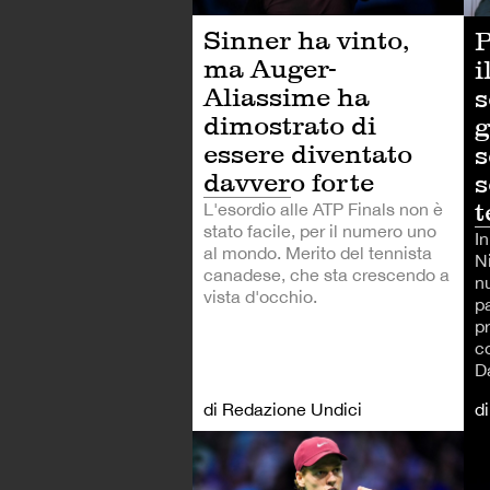
Sinner ha vinto,
P
ma Auger-
i
Aliassime ha
s
dimostrato di
g
essere diventato
s
davvero forte
s
t
L'esordio alle ATP Finals non è
stato facile, per il numero uno
I
al mondo. Merito del tennista
Ni
canadese, che sta crescendo a
n
vista d'occhio.
pa
p
c
Da
di Redazione Undici
d
TE