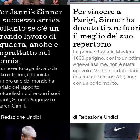
Per vincere a
er Jannik Sinner
Parigi, Sinner ha
l successo arriva
dovuto tirare fuor
oltanto se c’è un
il meglio del suo
rande lavoro di
repertorio
quadra, anche e
oprattutto nel
La prima vittoria al Masters
1000 parigino, contro un otti
ennis
Ager-Aliassime, non è stata
n un evento organizzato da
agevole. Ma ha riportato Jann
ke a Torino, il tennista
in testa al Ranking ATP, pure
umero uno del mondo ha
con un certo merito.
rlato del rapporto
rofondissimo che con i suoi
oach, Simone Vagnozzi e
rren Cahill.
i Redazione Undici
di Redazione Undici
NNIS
TENNIS