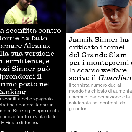
a sconfitta contro
orrie ha fatto
Jannik Sinner ha
ornare Alcaraz
criticato i tornei
lla sua versione
del Grande Slam
ntermittente, e
per i montepremi 
osì Sinner può
lo scarso welfare,
iprendersi il
scrive il
Guardian
rimo posto nel
Il tennista numero due al
Ranking
mondo ha chiesto di aumenta
i premi di partecipazione e la
a sconfitta dello spagnolo
solidarietà nei confronti dei
trebbe riportare Jannik in
giocatori.
esta al Ranking. E apre anche
 nuovo fronte in vista delle
P Finals di Torino.