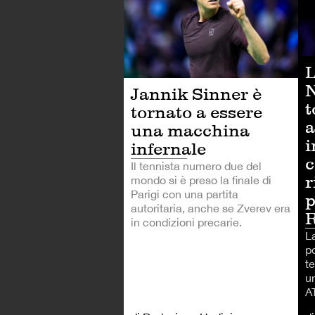
L
N
Jannik Sinner è
t
tornato a essere
a
una macchina
i
infernale
c
Il tennista numero due del
r
mondo si è preso la finale di
Parigi con una partita
p
autoritaria, anche se Zverev era
in condizioni precarie.
L
po
t
un
AT