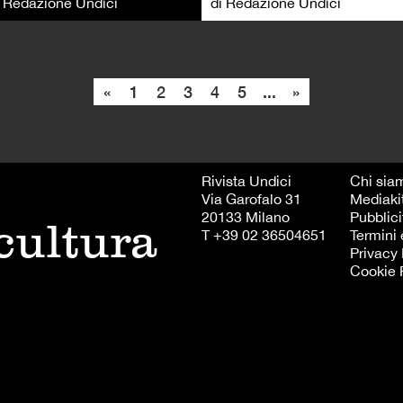
i Redazione Undici
di Redazione Undici
«
1
2
3
4
5
...
»
Rivista Undici
Chi sia
Via Garofalo 31
Mediaki
20133 Milano
Pubblici
 cultura
T +39 02 36504651
Termini 
Privacy 
Cookie 