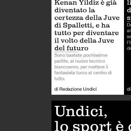
Kenan Yildiz è già
l
diventato la
d
certezza della Juve
s
di Spalletti, e ha
D
al
tutto per diventare
s
il volto della Juve
l'
del futuro
d
Sono bastate pochissime
partite, al nuovo tecnico
biancoenro, per mettere il
fantasista turco al centro di
tutto.
di Redazione Undici
d
Undici,
lo sport è