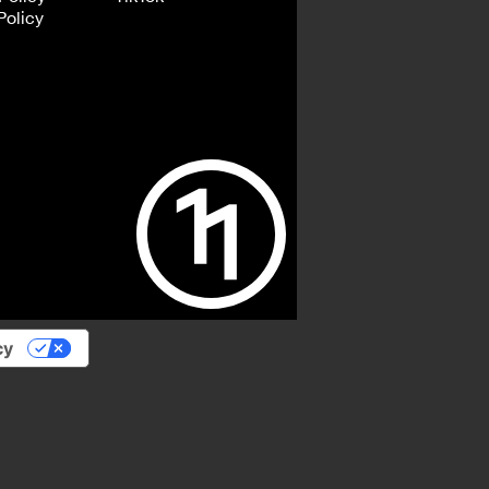
Policy
cy