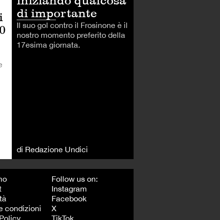
iniziando qualcosa
di importante
i
Il suo gol contro il Frosinone è il
10
nostro momento preferito della
17esima giornata.
e
di Redazione Undici
mo
Follow us on:
t
Instagram
tà
Facebook
e condizioni
X
Policy
TikTok