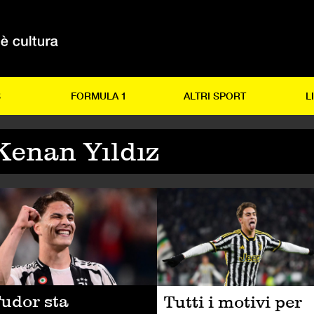
S
FORMULA 1
ALTRI SPORT
L
Kenan Yıldız
LCIO
CALCIO
udor sta
Tutti i motivi per