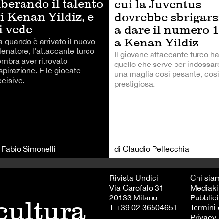
iberando il talento
cui la Juventus
i Kenan Yildiz, e
dovrebbe sbrigars
i vede
a dare il numero 
a Kenan Yildiz
a quando è arrivato il nuovo
lenatore, l'attaccante turco
Il giovane attaccante turco ha
embra aver ritrovato
quello che serve per indossar
ispirazione. E le giocate
una maglia così pesante, così
ecisive.
prestigiosa.
i Fabio Simonelli
di Claudio Pellecchia
Rivista Undici
Chi sia
Via Garofalo 31
Mediaki
20133 Milano
Pubblici
 cultura
T +39 02 36504651
Termini 
Privacy 