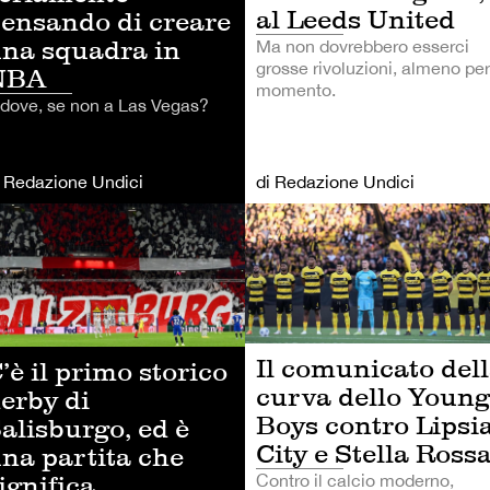
al Leeds United
ensando di creare
na squadra in
Ma non dovrebbero esserci
grosse rivoluzioni, almeno per 
NBA
momento.
 dove, se non a Las Vegas?
i Redazione Undici
di Redazione Undici
LCIO
CALCIO
Il comunicato del
’è il primo storico
curva dello Young
erby di
Boys contro Lipsia
alisburgo, ed è
City e Stella Ross
na partita che
ignifica
Contro il calcio moderno,