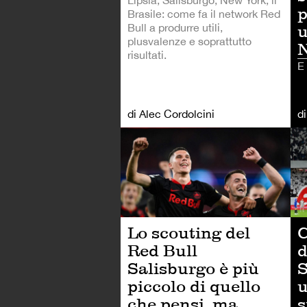
p
Brasile: come fa il network Red
Bull a produrre utili,
u
plusvalenze e soprattutto
risultati.
E
di Alec Cordolcini
d
CA
Lo scouting del
C
Red Bull
d
Salisburgo è più
S
piccolo di quello
u
che pensi, ma
s