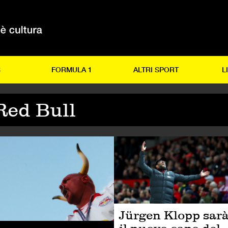
S
FORMULA 1
ALTRI SPORT
L
Red Bull
LCIO
CALCIO
Jürgen Klopp sar