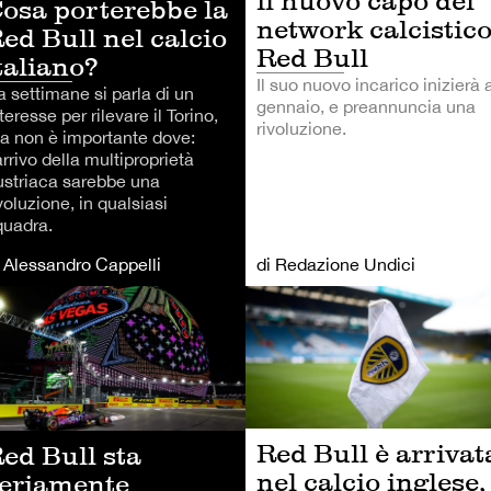
il nuovo capo del
osa porterebbe la
network calcistic
ed Bull nel calcio
Red Bull
taliano?
Il suo nuovo incarico inizierà 
a settimane si parla di un
gennaio, e preannuncia una
teresse per rilevare il Torino,
rivoluzione.
a non è importante dove:
arrivo della multiproprietà
ustriaca sarebbe una
voluzione, in qualsiasi
quadra.
i Alessandro Cappelli
di Redazione Undici
LCIO
ALTRI SPORT
Red Bull è arrivat
ed Bull sta
nel calcio inglese,
eriamente