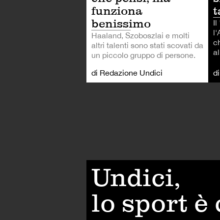
funziona
t
benissimo
Il
l'
Haaland, Szoboszlai e molti
c
altri talenti sono stati scovati da
al
un piccolo gruppo di persone.
di Redazione Undici
d
Undici,
lo sport è