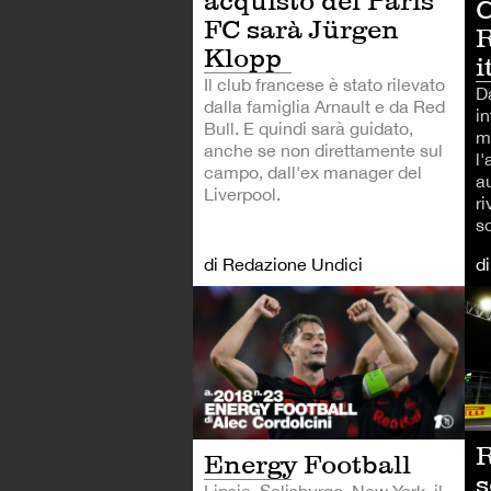
acquisto del Paris
C
FC sarà Jürgen
R
Klopp
i
Il club francese è stato rilevato
D
dalla famiglia Arnault e da Red
in
Bull. E quindi sarà guidato,
m
anche se non direttamente sul
l'
campo, dall'ex manager del
a
Liverpool.
ri
s
di Redazione Undici
d
CA
R
Energy Football
s
Lipsia, Salisburgo, New York, il