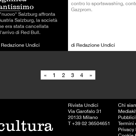
contro lo sportswashing, cont
antissimo
Gazprom.
 "nuovo" Salzburg affronta
Austria Salzburg, la società
he era stata cancellata
l'arrivo di Red Bull.
i Redazione Undici
di Redazione Undici
«
1
2
3
4
»
Rivista Undici
Chi sia
Via Garofalo 31
Mediaki
20133 Milano
Pubblici
 cultura
T +39 02 36504651
Termini 
Privacy 
Cookie 