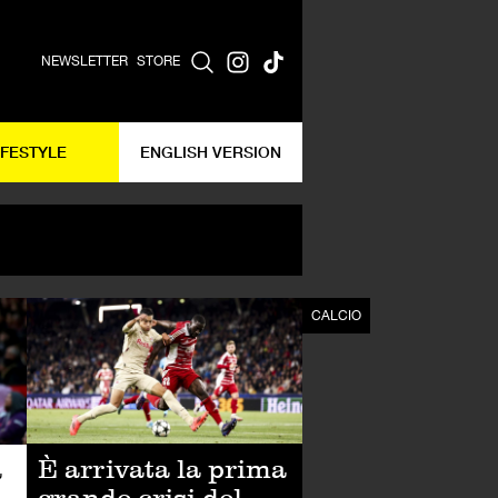
NEWSLETTER
STORE
IFESTYLE
ENGLISH VERSION
CALCIO
CALCIO
È arrivata la prima
à
grande crisi del