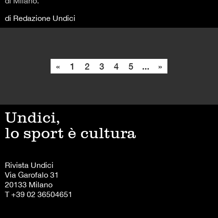
di Milano.
di Redazione Undici
«
1
2
3
4
5
...
»
Undici,
lo sport è cultura
Rivista Undici
Via Garofalo 31
20133 Milano
T +39 02 36504651