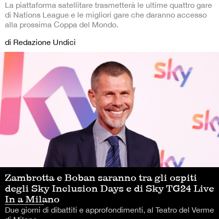
La piattaforma satellitare trasmetterà le ultime quattro gare
di Nations League e le migliori gare che daranno accesso
alla prossima Coppa del Mondo.
di Redazione Undici
Zambrotta e Boban saranno tra gli ospiti
degli Sky Inclusion Days e di Sky TG24 Live
In a Milano
Due giorni di dibattiti e approfondimenti, al Teatro del Verme