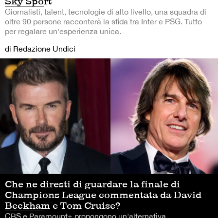
Sky Sport
Giornalisti, talent, tecnologie di alto livello, una squadra di
oltre 90 persone racconterà la sfida tra Inter e PSG. Tutto
per regalare un'esperienza unica.
di Redazione Undici
Che ne diresti di guardare la finale di
Champions League commentata da David
Beckham e Tom Cruise?
CBS e Paramount+ propongono un'alternativa