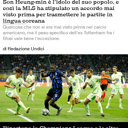
Son Heung-min è l’idolo del suo popolo, e
così la MLS ha stipulato un accordo mai
visto prima per trasmettere le partite in
lingua coreana
Qualcosa che non si era mai visto prima nel calcio
americano, ma il peso specifico dell'ex Tottenham fra i
tifosi vale bene l'eccezione.
di Redazione Undici