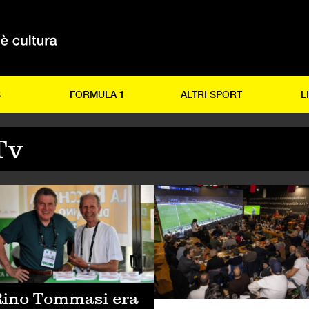
S
FORMULA 1
ALTRI SPORT
L
Tv
LCIO
TENNIS
ino Tommasi era