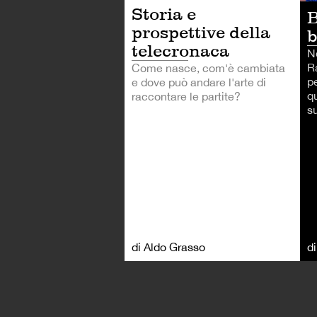
Storia e
B
prospettive della
telecronaca
Ne
Ra
Come nasce, com'è cambiata
pe
e dove può andare l'arte di
qu
raccontare le partite?
s
di Aldo Grasso
d