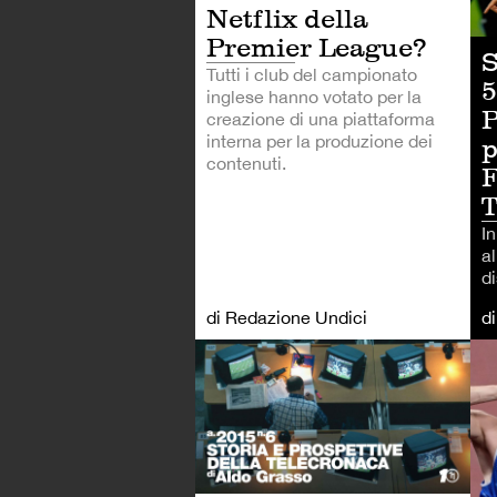
Netflix della
Premier League?
S
Tutti i club del campionato
5
inglese hanno votato per la
P
creazione di una piattaforma
interna per la produzione dei
p
contenuti.
F
T
I
a
d
di Redazione Undici
d
CA