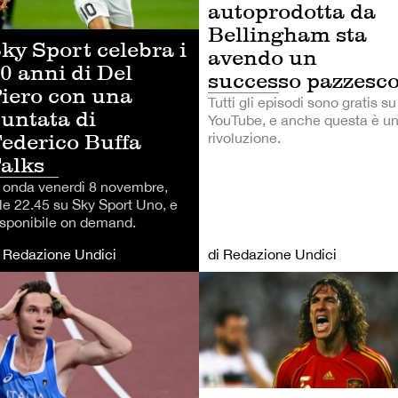
autoprodotta da
Bellingham sta
ky Sport celebra i
avendo un
0 anni di Del
successo pazzesc
iero con una
Tutti gli episodi sono gratis su
untata di
YouTube, e anche questa è u
ederico Buffa
rivoluzione.
alks
n onda venerdì 8 novembre,
lle 22.45 su Sky Sport Uno, e
isponibile on demand.
i Redazione Undici
di Redazione Undici
LCIO
ALTRI SPORT