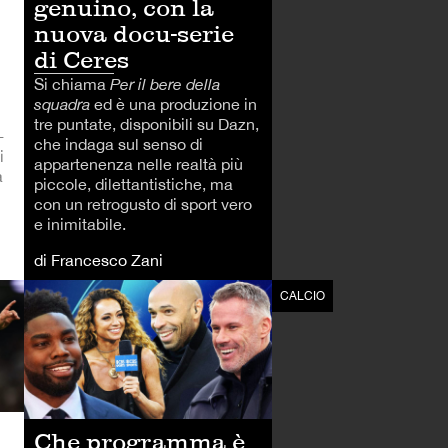
genuino, con la
nuova docu-serie
di Ceres
Si chiama
Per il bere della
squadra
ed è una produzione in
tre puntate, disponibili su Dazn,
-
che indaga sul senso di
i
appartenenza nelle realtà più
a
piccole, dilettantistiche, ma
con un retrogusto di sport vero
e inimitabile.
di Francesco Zani
CALCIO
CALCIO
Che programma è