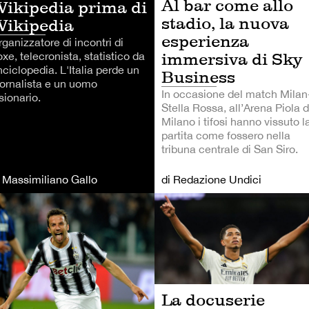
Al bar come allo
ikipedia prima di
stadio, la nuova
ikipedia
esperienza
ganizzatore di incontri di
immersiva di Sky
xe, telecronista, statistico da
ciclopedia. L'Italia perde un
Business
iornalista e un uomo
In occasione del match Milan
sionario.
Stella Rossa, all’Arena Piola d
Milano i tifosi hanno vissuto l
partita come fossero nella
tribuna centrale di San Siro.
i Massimiliano Gallo
di Redazione Undici
LCIO
CALCIO
La docuserie