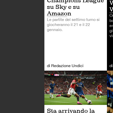
Champions League
W
su Sky e su
W
Amazon
Or
Le partite del settimo turno si
bo
giocheranno il 21 e il 22
en
gennaio.
g
vi
di Redazione Undici
d
CA
Sta arrivando la