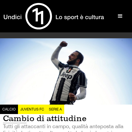
CALCIO
JUVENTUS FC
SERIE A
Cambio di attitudine
Tutti gli attaccanti in campo, qualità anteposta alla