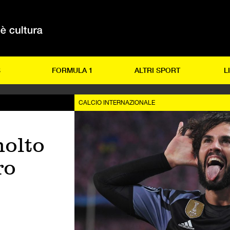
S
FORMULA 1
ALTRI SPORT
L
CALCIO INTERNAZIONALE
i
molto
ro