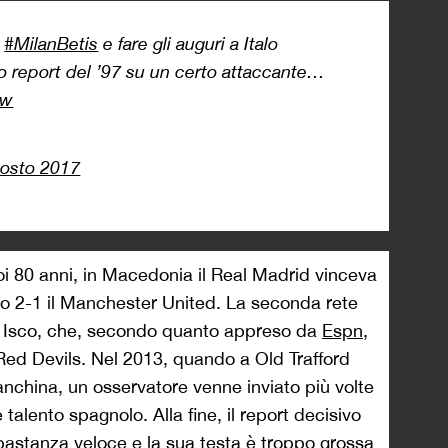
i
#MilanBetis
e fare gli auguri a Italo
uo report del ’97 su un certo attaccante…
gw
gosto 2017
oi 80 anni, in Macedonia il Real Madrid vinceva
 2-1 il Manchester United. La seconda rete
da Isco, che, secondo quanto appreso da
Espn
,
 Red Devils. Nel 2013, quando a Old Trafford
nchina, un osservatore venne inviato più volte
talento spagnolo. Alla fine, il report decisivo
bastanza veloce e la sua testa è troppo grossa