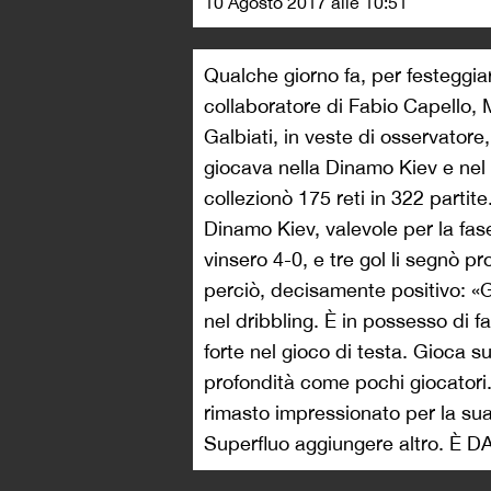
10 Agosto 2017 alle 10:51
Qualche giorno fa, per festeggiare
collaboratore di Fabio Capello, 
Galbiati, in veste di osservator
giocava nella Dinamo Kiev e nel
collezionò 175 reti in 322 partit
Dinamo Kiev, valevole per la fas
vinsero 4-0, e tre gol li segnò pr
perciò, decisamente positivo: «G
nel dribbling. È in possesso di f
forte nel gioco di testa. Gioca su
profondità come pochi giocatori
rimasto impressionato per la sua
Superfluo aggiungere altro. È 