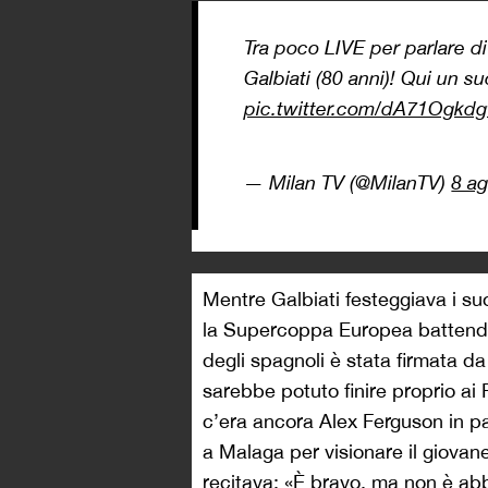
Tra poco LIVE per parlare d
Galbiati (80 anni)! Qui un s
pic.twitter.com/dA71Ogkd
— Milan TV (@MilanTV)
8 a
Mentre Galbiati festeggiava i su
la Supercoppa Europea battendo
degli spagnoli è stata firmata 
sarebbe potuto finire proprio ai
c’era ancora Alex Ferguson in pa
a Malaga per visionare il giovane 
recitava: «È bravo, ma non è ab