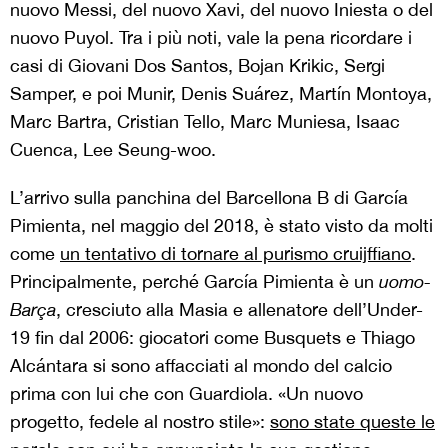
nuovo Messi, del nuovo Xavi, del nuovo Iniesta o del
nuovo Puyol. Tra i più noti, vale la pena ricordare i
casi di Giovani Dos Santos, Bojan Krikic, Sergi
Samper, e poi Munir, Denis Suárez, Martín Montoya,
Marc Bartra, Cristian Tello, Marc Muniesa, Isaac
Cuenca, Lee Seung-woo.
L’arrivo sulla panchina del Barcellona B di García
Pimienta, nel maggio del 2018, è stato visto da molti
come
un tentativo di tornare al purismo cruijffiano
.
Principalmente, perché García Pimienta è un
uomo-
Barça
, cresciuto alla Masia e allenatore dell’Under-
19 fin dal 2006: giocatori come Busquets e Thiago
Alcántara si sono affacciati al mondo del calcio
prima con lui che con Guardiola. «Un nuovo
progetto, fedele al nostro stile»:
sono state queste le