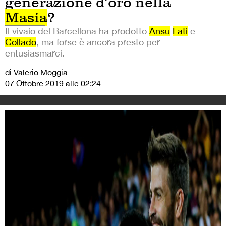
generazione d’oro nella
Masia
?
Il vivaio del Barcellona ha prodotto
Ansu
Fati
e
Collado
, ma forse è ancora presto per
entusiasmarci.
di Valerio Moggia
07 Ottobre 2019 alle 02:24