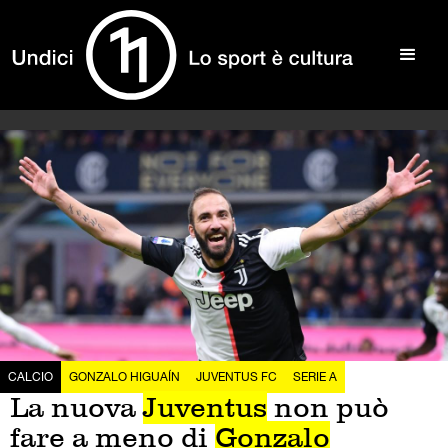
CALCIO
GONZALO HIGUAÍN
JUVENTUS FC
SERIE A
La nuova
Juventus
non può
fare a meno di
Gonzalo