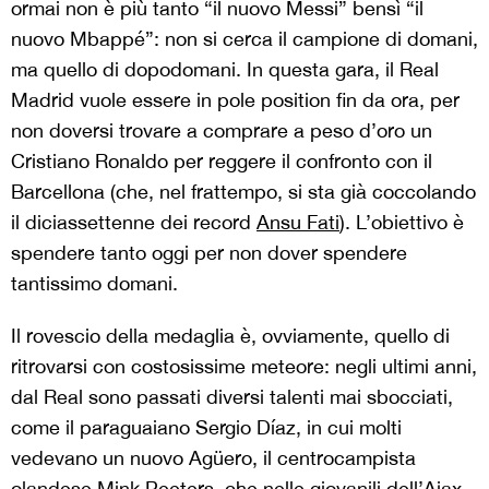
ormai non è più tanto “il nuovo Messi” bensì “il
nuovo Mbappé”: non si cerca il campione di domani,
ma quello di dopodomani. In questa gara, il Real
Madrid vuole essere in pole position fin da ora, per
non doversi trovare a comprare a peso d’oro un
Cristiano Ronaldo per reggere il confronto con il
Barcellona (che, nel frattempo, si sta già coccolando
il diciassettenne dei record
Ansu Fati
). L’obiettivo è
spendere tanto oggi per non dover spendere
tantissimo domani.
Il rovescio della medaglia è, ovviamente, quello di
ritrovarsi con costosissime meteore: negli ultimi anni,
dal Real sono passati diversi talenti mai sbocciati,
come il paraguaiano Sergio Díaz, in cui molti
vedevano un nuovo Agüero, il centrocampista
olandese Mink Peeters, che nelle giovanili dell’Ajax